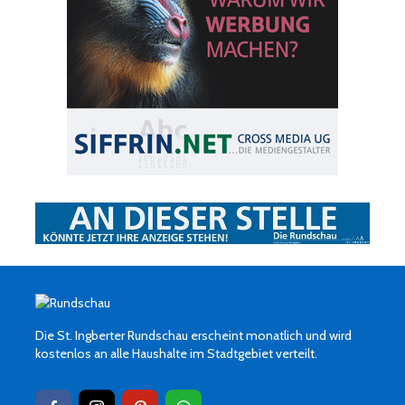
Die St. Ingberter Rundschau erscheint monatlich und wird
kostenlos an alle Haushalte im Stadtgebiet verteilt.