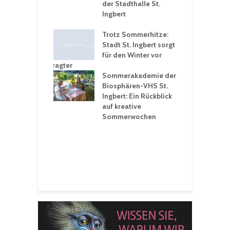
rungen an
der Stadthalle St.
K
en
Ingbert
S
ü
ergärten verschärfen
Trotz Sommerhitze:
- und
Stadt St. Ingbert sorgt
T
tprobleme –
für den Winter vor
e
ltigkeitsbeauftragter
I
rt konsequente
Sommerakademie der
f
nung
Biosphären-VHS St.
G
Ingbert: Ein Rückblick
u
t „Irish Folk“
auf kreative
RLE“ in der Prot.
Sommerwochen
9
 Luther Kirche
R
Ingbert
E
S
H
f