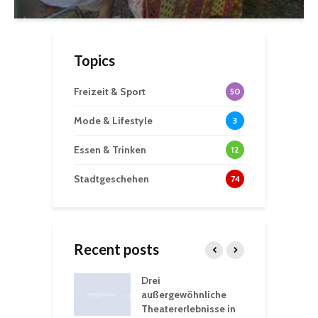
Topics
Freizeit & Sport
50
Mode & Lifestyle
3
Essen & Trinken
12
Stadtgeschehen
74
Recent posts
nutzt
Drei
H
rferien für
außergewöhnliche
E
greiche
Theatererlebnisse in
d