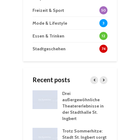
Freizeit & Sport
50
Mode & Lifestyle
3
Essen & Trinken
12
Stadtgeschehen
74
Recent posts
nutzt
Drei
H
rferien für
außergewöhnliche
E
greiche
Theatererlebnisse in
d
rungen an
der Stadthalle St.
K
en
Ingbert
S
ü
ergärten verschärfen
Trotz Sommerhitze:
- und
Stadt St. Ingbert sorgt
T