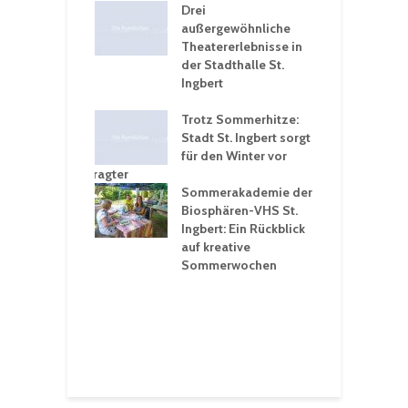
nutzt
Drei
H
rferien für
außergewöhnliche
E
greiche
Theatererlebnisse in
d
rungen an
der Stadthalle St.
K
en
Ingbert
S
ü
ergärten verschärfen
Trotz Sommerhitze:
- und
Stadt St. Ingbert sorgt
T
tprobleme –
für den Winter vor
e
ltigkeitsbeauftragter
I
rt konsequente
Sommerakademie der
f
nung
Biosphären-VHS St.
G
Ingbert: Ein Rückblick
u
t „Irish Folk“
auf kreative
RLE“ in der Prot.
Sommerwochen
9
 Luther Kirche
R
Ingbert
E
S
H
f