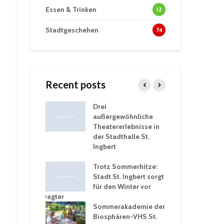
Essen & Trinken
12
Stadtgeschehen
74
Recent posts
tzt
Drei
His
erien für
außergewöhnliche
Eri
eiche
Theatererlebnisse in
dem
ngen an
der Stadthalle St.
Kar
Ingbert
Sta
üb
rgärten verschärfen
Trotz Sommerhitze:
und
Stadt St. Ingbert sorgt
Tot
robleme –
für den Winter vor
exp
igkeitsbeauftragter
Ing
 konsequente
Sommerakademie der
für
ung
Biosphären-VHS St.
Ge