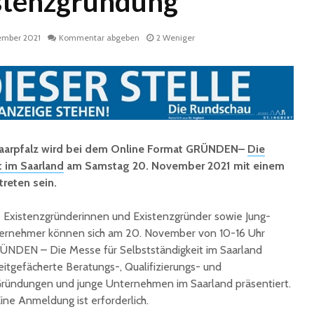
stenzgründung
ember 2021
Kommentar abgeben
2 Weniger
Saarpfalz wird bei dem Online Format GRÜNDEN–
Die
Historische
Stadt nu
Erinnerungsstücke aus
Sommerf
t im Saarland
am Samstag 20. November 2021 mit einem
dem Nachlass von Dr.
umfangr
treten sein.
Karl Martin an die
Sanieru
Stadt St. Ingbert
Schulen
Existenzgründerinnen und Existenzgründer sowie Jung-
übergeben
rnehmer können sich am 20. November von 10-16 Uhr
Schotte
Total Normal
Klima- 
GRÜNDEN – Die Messe für Selbstständigkeit im Saarland
expandiert in St.
Umweltp
eitgefächerte Beratungs-, Qualifizierungs- und
Ingbert: Mietvertrag
Nachhalt
ründungen und junge Unternehmen im Saarland präsentiert.
für ehemaliges H&M-
fordert
ine Anmeldung ist erforderlich.
Gebäude
Begrün