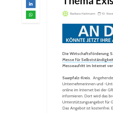
Thema Exi
Barbara Hartmann
10. Nov
Die Wirtschaftsförderung 
Messe für Selbstständigkei
Messeaufritt im Internet ver
Saarpfalz-Kreis
. Angehende 
Unternehmerinnen und -Unte
online im Internet bei der 
informieren. Dort wird das br
Unterstützungsangebot für G
Das Angebot ist kostenfrei. E