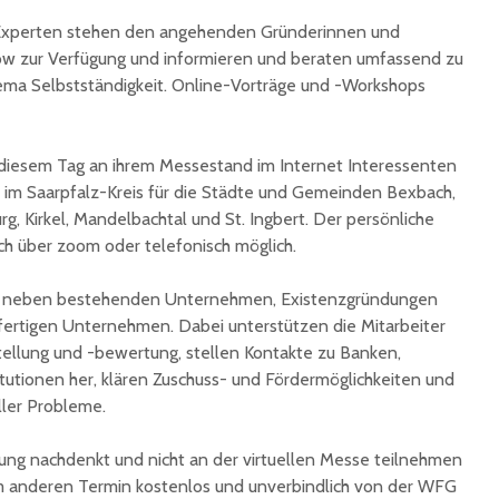
unterzeichnet
Konzert 
 Experten stehen den angehenden Gründerinnen und
90 Jahre
mit „ARL
w zur Verfügung und informieren und beraten umfassend zu
Registrierkasse bei
Martin L
ema Selbstständigkeit. Online-Vorträge und -Workshops
Eisen Quirin: Ein Stück
in St.Ing
St. Ingberter
Handelsgeschichte
feiert
diesem Tag an ihrem Messestand im Internet Interessenten
im Saarpfalz-Kreis für die Städte und Gemeinden Bexbach,
g, Kirkel, Mandelbachtal und St. Ingbert. Der persönliche
ch über zoom oder telefonisch möglich.
t neben bestehenden Unternehmen, Existenzgründungen
fertigen Unternehmen. Dabei unterstützen die Mitarbeiter
ellung und -bewertung, stellen Kontakte zu Banken,
utionen her, klären Zuschuss- und Fördermöglichkeiten und
ller Probleme.
ung nachdenkt und nicht an der virtuellen Messe teilnehmen
em anderen Termin kostenlos und unverbindlich von der WFG