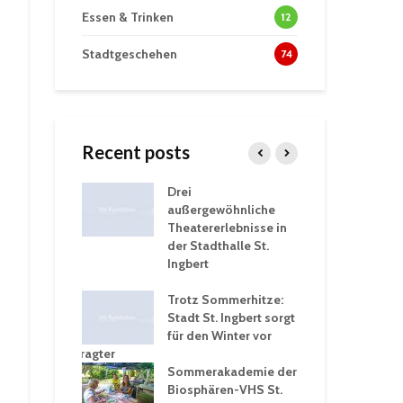
Essen & Trinken
12
Stadtgeschehen
74
Recent posts
tzt
Drei
His
erien für
außergewöhnliche
Eri
eiche
Theatererlebnisse in
dem
ngen an
der Stadthalle St.
Kar
Ingbert
Sta
üb
rgärten verschärfen
Trotz Sommerhitze:
und
Stadt St. Ingbert sorgt
Tot
robleme –
für den Winter vor
exp
igkeitsbeauftragter
Ing
 konsequente
Sommerakademie der
für
ung
Biosphären-VHS St.
Ge