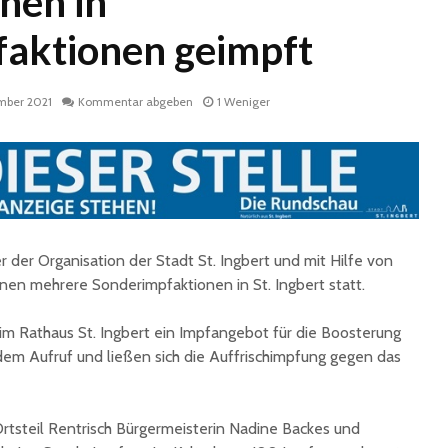
nen in
aktionen geimpft
mber 2021
Kommentar abgeben
1 Weniger
Historische
Stadt nu
Erinnerungsstücke aus
Sommerf
dem Nachlass von Dr.
umfangr
 der Organisation der Stadt St. Ingbert und mit Hilfe von
Karl Martin an die
Sanieru
onen mehrere Sonderimpfaktionen in St. Ingbert statt.
Stadt St. Ingbert
Schulen
übergeben
m Rathaus St. Ingbert ein Impfangebot für die Boosterung
Schotte
Total Normal
Klima- 
dem Aufruf und ließen sich die Auffrischimpfung gegen das
expandiert in St.
Umweltp
Ingbert: Mietvertrag
Nachhalt
für ehemaliges H&M-
fordert
Ortsteil Rentrisch Bürgermeisterin Nadine Backes und
Gebäude
Begrün