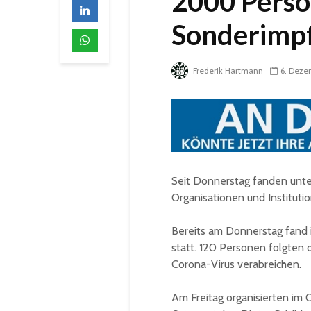
2000 Perso
Sonderimpf
Frederik Hartmann
6. Deze
Seit Donnerstag fanden unter
Organisationen und Instituti
Bereits am Donnerstag fand i
statt. 120 Personen folgten 
Corona-Virus verabreichen.
Am Freitag organisierten im 