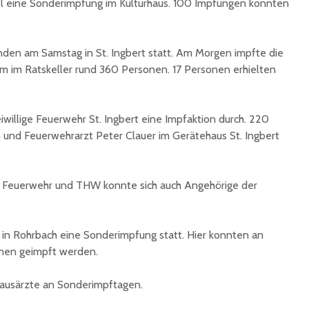
el eine Sonderimpfung im Kulturhaus. 100 Impfungen konnten
unterzeichnet
Konzert 
90 Jahre
mit „ARL
Registrierkasse bei
Martin L
den am Samstag in St. Ingbert statt. Am Morgen impfte die
Eisen Quirin: Ein Stück
in St.Ing
m im Ratskeller rund 360 Personen. 17 Personen erhielten
St. Ingberter
Handelsgeschichte
feiert
iwillige Feuerwehr St. Ingbert eine Impfaktion durch. 220
 und Feuerwehrarzt Peter Clauer im Gerätehaus St. Ingbert
Feuerwehr und THW konnte sich auch Angehörige der
 in Rohrbach eine Sonderimpfung statt. Hier konnten an
nen geimpft werden.
Hausärzte an Sonderimpftagen.