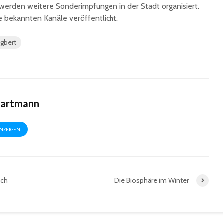
rden weitere Sonderimpfungen in der Stadt organisiert.
e bekannten Kanäle veröffentlicht.
ngbert
Hartmann
ANZEIGEN
ach
Die Biosphäre im Winter