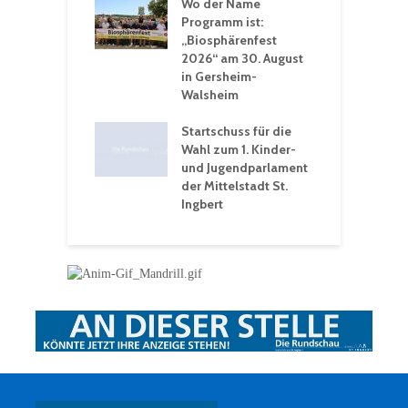
 Sommerhitze:
Wo der Name
w
St. Ingbert sorgt
Programm ist:
b
n Winter vor
„Biosphärenfest
2026“ am 30. August
O
rakademie der
in Gersheim-
„
hären-VHS St.
Walsheim
t: Ein Rückblick
eative
Startschuss für die
erwochen
Wahl zum 1. Kinder-
und Jugendparlament
der Mittelstadt St.
Ingbert