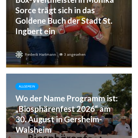
Sorce trägt sich in das
Goldene Buch der Stadt St.
Ingbert ein
Frederik Hartmann
3 angesehen
ALLGEMEIN
Wo der Name Programm ist:
„Biosphärenfest 2026“ am
30. August in Gersheim-
Walsheim