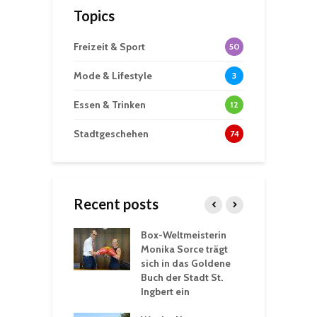
Topics
Freizeit & Sport
50
Mode & Lifestyle
3
Essen & Trinken
12
Stadtgeschehen
74
Recent posts
Box-Weltmeisterin
F
gewöhnliche
Monika Sorce trägt
b
rerlebnisse in
sich in das Goldene
z
adthalle St.
Buch der Stadt St.
J
t
Ingbert ein
S