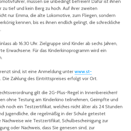
omotivführer, müssen sie unbedingt befreien! Dafür ist ihnen
Ingbert:
auf krea
 zu tief und kein Berg zu hoch. Auf ihrer zweiten
Sommer
icht nur Emma, die alte Lokomotive, zum Fliegen, sondern
könig kennen, bis es ihnen endlich gelingt, die schreckliche
.
inlass ab 16:30 Uhr. Zielgruppe sind Kinder ab sechs Jahren,
rte Erwachsene. Für das Kinderkinoprogramm wird ein
n.
renzt sind, ist eine Anmeldung unter
www.st-
. Die Zahlung des Eintrittspreises erfolgt vor Ort.
Rechtsverordnung gilt die 2G-Plus-Regel in Innenbereichen!
nen ohne Testung am Kinderkino teilnehmen, Geimpfte und
h noch ein Testzertifikat, welches nicht älter als 24 Stunden
nd Jugendliche, die regelmäßig in der Schule getestet
e Nachweise wie Testzertifikat, Schulbescheinigung zur
gung oder Nachweis, dass Sie genesen sind, zur