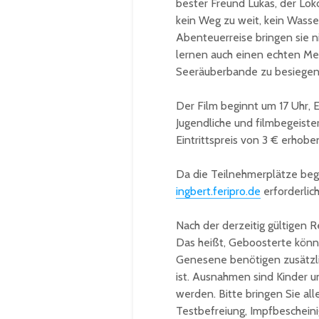
bester Freund Lukas, der Lok
kein Weg zu weit, kein Wasser
Abenteuerreise bringen sie n
lernen auch einen echten Meer
Seeräuberbande zu besiegen
Der Film beginnt um 17 Uhr, E
Jugendliche und filmbegeiste
Eintrittspreis von 3 € erhobe
Da die Teilnehmerplätze beg
ingbert.feripro.de
erforderlich
Nach der derzeitig gültigen 
Das heißt, Geboosterte kön
Genesene benötigen zusätzlic
ist. Ausnahmen sind Kinder u
werden. Bitte bringen Sie all
Testbefreiung, Impfbescheini