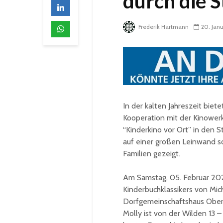
durch die S
Frederik Hartmann
20. Jan
In der kalten Jahreszeit biet
Kooperation mit der Kinowerk
“Kinderkino vor Ort” in den 
auf einer großen Leinwand so
Familien gezeigt.
Am Samstag, 05. Februar 2022
Kinderbuchklassikers von Mic
Dorfgemeinschaftshaus Oberw
Molly ist von der Wilden 13 