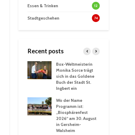
Essen & Trinken
12
Stadtgeschehen
74
Recent posts
Box-Weltmeisterin
Fun
wöhnliche
Monika Sorce trägt
beg
rlebnisse in
sich in das Goldene
zah
thalle St.
Buch der Stadt St.
Jug
Ingbert ein
St.
ommerhitze:
Wo der Name
wei
. Ingbert sorgt
Programm ist:
beg
Winter vor
„Biosphärenfest
2026“ am 30. August
Ope
akademie der
in Gersheim-
„M
ren-VHS St.
Walsheim