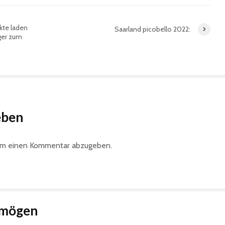
kte laden
Saarland picobello 2022:
ger zum
eben
um einen Kommentar abzugeben.
 mögen