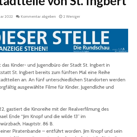
tadtteile von St. Ingbert
uar 2022
Kommentar abgeben
2 Weniger
et das Kinder- und Jugendbüro der Stadt St. Ingbert in
Fun Ferien Dengmert
Drei
begeistern erneut
außerge
statt St. Ingbert bereits zum fünften Mal eine Reihe
zahlreiche Kinder und
Theatere
Stadtteilen an. An fünf unterschiedlichen Standorten werden
Jugendliche
der Stad
rgfältig ausgewählte Filme für Kinder, Jugendliche und
Ingbert
St. Ingbert strahlte
weiß: White Dinner
Trotz S
begeistert erneut
Stadt St
, gastiert die Kinoreihe mit der Realverfilmung des
für den 
hael Ende “Jim Knopf und die wilde 13” im
Open-Air-Kino zeigt
ürzbach, Hauptstr. 86 B.
„Mamma Mia!“
Sommer
– einer Piratenbande – entführt worden. Jim Knopf und sein
Biosphä