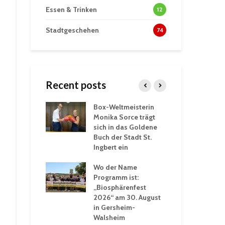
Essen & Trinken
12
Stadtgeschehen
74
Recent posts
Box-Weltmeisterin
Fun
wöhnliche
Monika Sorce trägt
beg
rlebnisse in
sich in das Goldene
zah
thalle St.
Buch der Stadt St.
Jug
Ingbert ein
St.
ommerhitze:
Wo der Name
wei
. Ingbert sorgt
Programm ist:
beg
Winter vor
„Biosphärenfest
2026“ am 30. August
Ope
akademie der
in Gersheim-
„M
ren-VHS St.
Walsheim