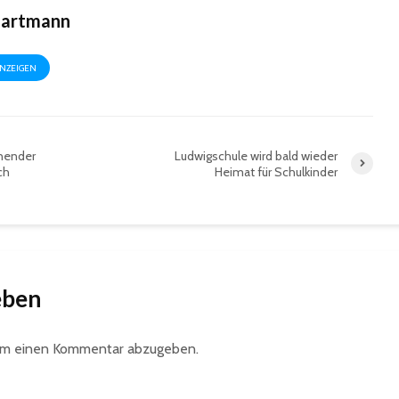
Hartmann
ANZEIGEN
nnender
Ludwigschule wird bald wieder
ch
Heimat für Schulkinder
eben
um einen Kommentar abzugeben.