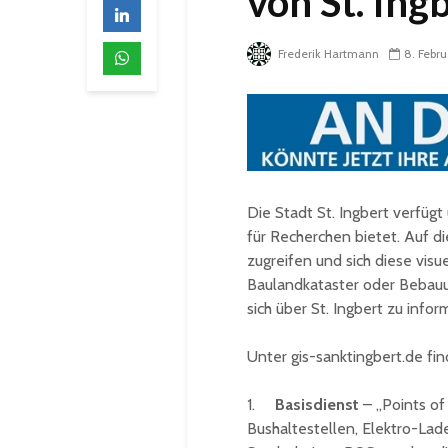
von St. Ing
Frederik Hartmann
8. Febr
Die Stadt St. Ingbert verfüg
für Recherchen bietet. Auf 
zugreifen und sich diese visu
Baulandkataster oder Bebauun
sich über St. Ingbert zu infor
Unter gis-sanktingbert.de fi
1.
Basisdienst
– „Points of
Bushaltestellen, Elektro-Lad