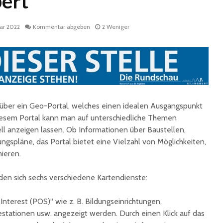
bert
uar 2022
Kommentar abgeben
2 Weniger
t über ein Geo-Portal, welches einen idealen Ausgangspunkt
Fun Ferien Dengmert
Drei
begeistern erneut
außerge
diesem Portal kann man auf unterschiedliche Themen
zahlreiche Kinder und
Theatere
ell anzeigen lassen. Ob Informationen über Baustellen,
Jugendliche
der Stad
gspläne, das Portal bietet eine Vielzahl von Möglichkeiten,
Ingbert
mieren.
St. Ingbert strahlte
weiß: White Dinner
Trotz S
begeistert erneut
Stadt St
nden sich sechs verschiedene Kartendienste:
für den 
Open-Air-Kino zeigt
 Interest (POS)“ wie z. B. Bildungseinrichtungen,
„Mamma Mia!“
Sommer
estationen usw. angezeigt werden. Durch einen Klick auf das
Biosphä