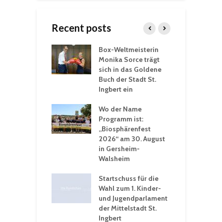
Recent posts
Box-Weltmeisterin
F
gewöhnliche
Monika Sorce trägt
b
rerlebnisse in
sich in das Goldene
z
adthalle St.
Buch der Stadt St.
J
t
Ingbert ein
S
 Sommerhitze:
Wo der Name
w
St. Ingbert sorgt
Programm ist:
b
n Winter vor
„Biosphärenfest
2026“ am 30. August
O
rakademie der
in Gersheim-
„
hären-VHS St.
Walsheim
t: Ein Rückblick
eative
Startschuss für die
erwochen
Wahl zum 1. Kinder-
und Jugendparlament
der Mittelstadt St.
Ingbert