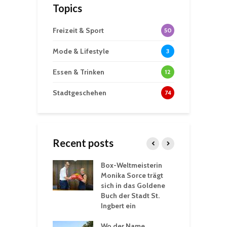
Topics
Freizeit & Sport
50
Mode & Lifestyle
3
Essen & Trinken
12
Stadtgeschehen
74
Recent posts
Box-Weltmeisterin
F
gewöhnliche
Monika Sorce trägt
b
rerlebnisse in
sich in das Goldene
z
adthalle St.
Buch der Stadt St.
J
t
Ingbert ein
S
 Sommerhitze:
Wo der Name
w