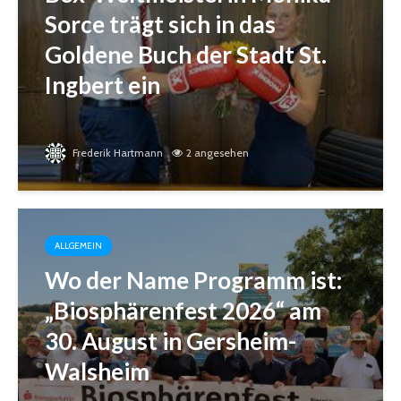
Sorce trägt sich in das
Goldene Buch der Stadt St.
Ingbert ein
Frederik Hartmann
2 angesehen
ALLGEMEIN
Wo der Name Programm ist:
„Biosphärenfest 2026“ am
30. August in Gersheim-
Walsheim