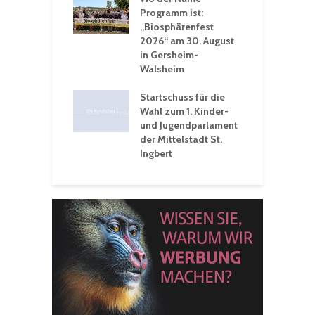
St. Ingbert sorgt
Programm ist:
b
n Winter vor
„Biosphärenfest
2026“ am 30. August
O
rakademie der
in Gersheim-
„
hären-VHS St.
Walsheim
t: Ein Rückblick
eative
Startschuss für die
erwochen
Wahl zum 1. Kinder-
und Jugendparlament
der Mittelstadt St.
Ingbert