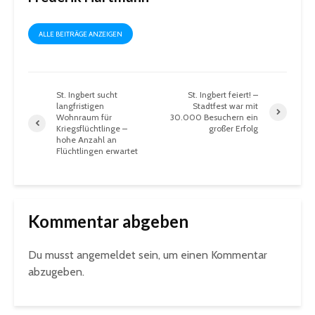
ALLE BEITRÄGE ANZEIGEN
St. Ingbert sucht
St. Ingbert feiert! –
langfristigen
Stadtfest war mit
Wohnraum für
30.000 Besuchern ein
Kriegsflüchtlinge –
großer Erfolg
hohe Anzahl an
Flüchtlingen erwartet
Kommentar abgeben
Du musst
angemeldet
sein, um einen Kommentar
abzugeben.