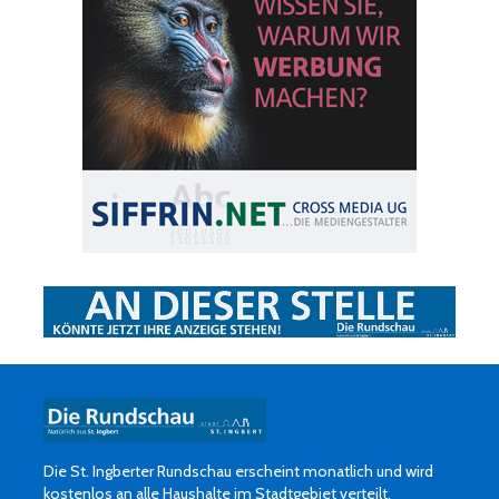
Die St. Ingberter Rundschau erscheint monatlich und wird
kostenlos an alle Haushalte im Stadtgebiet verteilt.