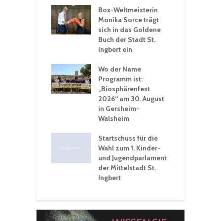
Box-Weltmeisterin
F
gewöhnliche
Monika Sorce trägt
b
rerlebnisse in
sich in das Goldene
z
adthalle St.
Buch der Stadt St.
J
t
Ingbert ein
S
 Sommerhitze:
Wo der Name
w
St. Ingbert sorgt
Programm ist:
b
n Winter vor
„Biosphärenfest
2026“ am 30. August
O
rakademie der
in Gersheim-
„
hären-VHS St.
Walsheim
t: Ein Rückblick
eative
Startschuss für die
erwochen
Wahl zum 1. Kinder-
und Jugendparlament
der Mittelstadt St.
Ingbert