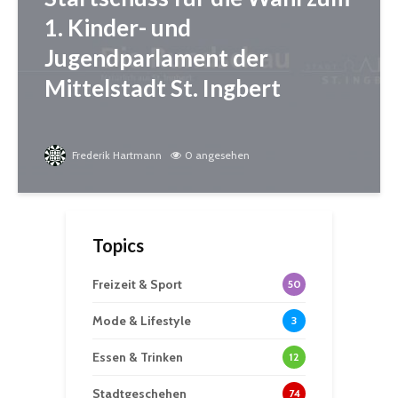
1. Kinder- und
Jugendparlament der
Mittelstadt St. Ingbert
Frederik Hartmann
0 angesehen
Topics
Freizeit & Sport
50
Mode & Lifestyle
3
Essen & Trinken
12
Stadtgeschehen
74