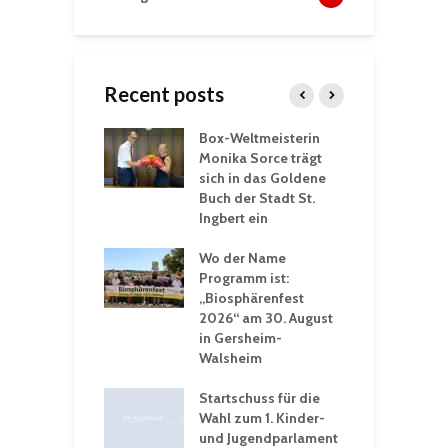
Recent posts
Box-Weltmeisterin
F
gewöhnliche
Monika Sorce trägt
b
rerlebnisse in
sich in das Goldene
z
adthalle St.
Buch der Stadt St.
J
t
Ingbert ein
S
 Sommerhitze:
Wo der Name
w
St. Ingbert sorgt
Programm ist:
b
n Winter vor
„Biosphärenfest
2026“ am 30. August
O
rakademie der
in Gersheim-
„
hären-VHS St.
Walsheim
t: Ein Rückblick
eative
Startschuss für die
erwochen
Wahl zum 1. Kinder-
und Jugendparlament