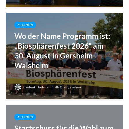
ALLGEMEIN
Wo der Name Programm ist:
„Biosphärenfest 2026“ am
30. August in Gersheim-
Walsheim
Frederik Hartmann
0 angesehen
ALLGEMEIN
Startschuss für die Wahl zum