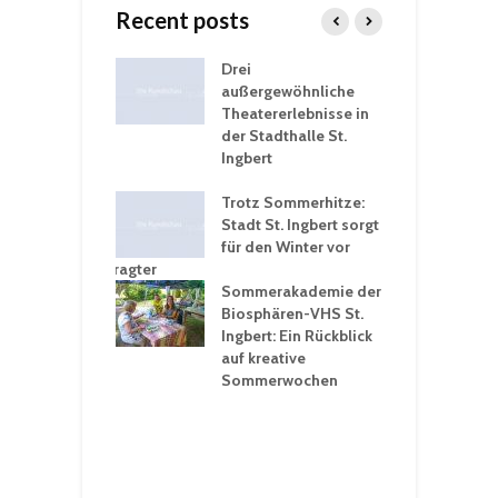
Recent posts
nutzt
Drei
H
rferien für
außergewöhnliche
E
greiche
Theatererlebnisse in
d
rungen an
der Stadthalle St.
K
en
Ingbert
S
ü
ergärten verschärfen
Trotz Sommerhitze:
- und
Stadt St. Ingbert sorgt
T
tprobleme –
für den Winter vor
e
ltigkeitsbeauftragter
I
rt konsequente
Sommerakademie der
f
nung
Biosphären-VHS St.
G
Ingbert: Ein Rückblick
u
t „Irish Folk“
auf kreative
RLE“ in der Prot.
Sommerwochen
9
 Luther Kirche
R
Ingbert
E
S
H
f