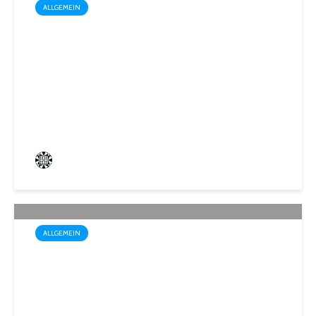
ALLGEMEIN
Trotz Sommerhitze: Stadt St.
Ingbert sorgt für den Winter
vor
Frederik Hartmann
3 angesehen
ALLGEMEIN
Sommerakademie der
Biosphären-VHS St. Ingbert:
Ein Rückblick auf kreative