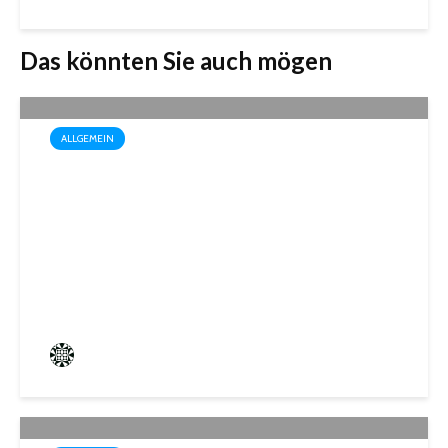
Das könnten Sie auch mögen
ALLGEMEIN
Drei außergewöhnliche
Theatererlebnisse in der
Stadthalle St. Ingbert
Frederik Hartmann
4 angesehen