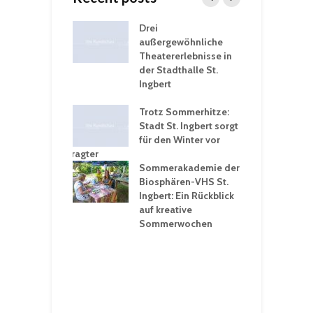
nutzt
Drei
H
rferien für
außergewöhnliche
E
greiche
Theatererlebnisse in
d
rungen an
der Stadthalle St.
K
en
Ingbert
S
ü
ergärten verschärfen
Trotz Sommerhitze:
- und
Stadt St. Ingbert sorgt
T
tprobleme –
für den Winter vor
e
ltigkeitsbeauftragter
I
rt konsequente
Sommerakademie der
f
nung
Biosphären-VHS St.
G
Ingbert: Ein Rückblick
u
t „Irish Folk“
auf kreative
RLE“ in der Prot.
Sommerwochen
9
 Luther Kirche
R
Ingbert
E
S
H
f