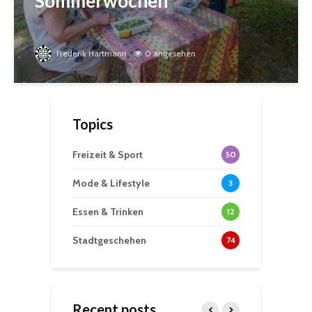
Sommerwochen
Frederik Hartmann
0 angesehen
Topics
Freizeit & Sport
50
Mode & Lifestyle
3
Essen & Trinken
12
Stadtgeschehen
74
Recent posts