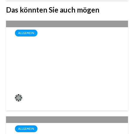
Das könnten Sie auch mögen
ALLGEMEIN
Box-Weltmeisterin Monika
Sorce trägt sich in das
Goldene Buch der Stadt St.
Ingbert ein
Frederik Hartmann
8 angesehen
ALLGEMEIN