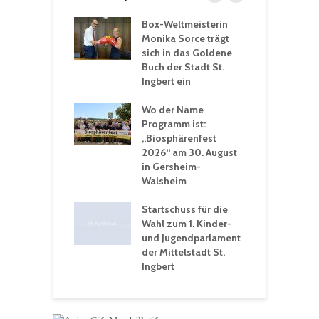
Box-Weltmeisterin
F
gewöhnliche
Monika Sorce trägt
b
rerlebnisse in
sich in das Goldene
z
adthalle St.
Buch der Stadt St.
J
t
Ingbert ein
S
 Sommerhitze:
Wo der Name
w
St. Ingbert sorgt
Programm ist:
b
n Winter vor
„Biosphärenfest
2026“ am 30. August
O
rakademie der
in Gersheim-
„
hären-VHS St.
Walsheim
t: Ein Rückblick
eative
Startschuss für die
erwochen
Wahl zum 1. Kinder-
und Jugendparlament
der Mittelstadt St.
Ingbert