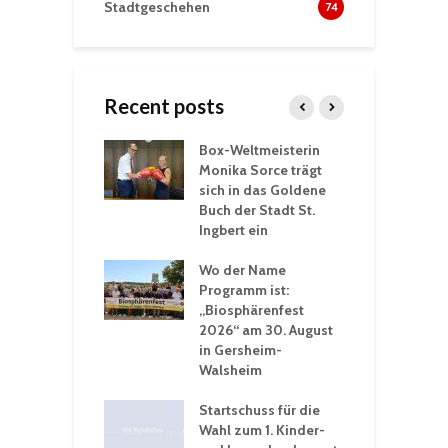
Stadtgeschehen
74
Recent posts
Box-Weltmeisterin
F
gewöhnliche
Monika Sorce trägt
b
rerlebnisse in
sich in das Goldene
z
adthalle St.
Buch der Stadt St.
J
t
Ingbert ein
S
 Sommerhitze:
Wo der Name
w
St. Ingbert sorgt
Programm ist:
b
n Winter vor
„Biosphärenfest
2026“ am 30. August
O
rakademie der
in Gersheim-
„
hären-VHS St.
Walsheim
t: Ein Rückblick
eative
Startschuss für die
erwochen
Wahl zum 1. Kinder-