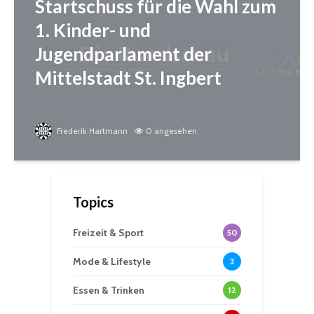
Startschuss für die Wahl zum
1. Kinder- und
Jugendparlament der
Mittelstadt St. Ingbert
Frederik Hartmann
0 angesehen
Topics
Freizeit & Sport
50
Mode & Lifestyle
3
Essen & Trinken
12