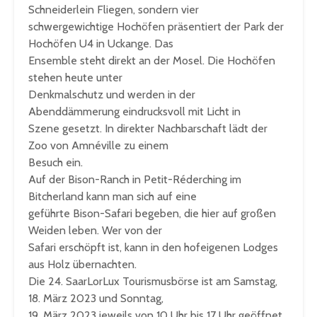
Schneiderlein Fliegen, sondern vier
schwergewichtige Hochöfen präsentiert der Park der
Hochöfen U4 in Uckange. Das
Ensemble steht direkt an der Mosel. Die Hochöfen
stehen heute unter
Denkmalschutz und werden in der
Abenddämmerung eindrucksvoll mit Licht in
Szene gesetzt. In direkter Nachbarschaft lädt der
Zoo von Amnéville zu einem
Besuch ein.
Auf der Bison-Ranch in Petit-Réderching im
Bitcherland kann man sich auf eine
geführte Bison-Safari begeben, die hier auf großen
Weiden leben. Wer von der
Safari erschöpft ist, kann in den hofeigenen Lodges
aus Holz übernachten.
Die 24. SaarLorLux Tourismusbörse ist am Samstag,
18. März 2023 und Sonntag,
19. März 2023 jeweils von 10 Uhr bis 17 Uhr geöffnet.