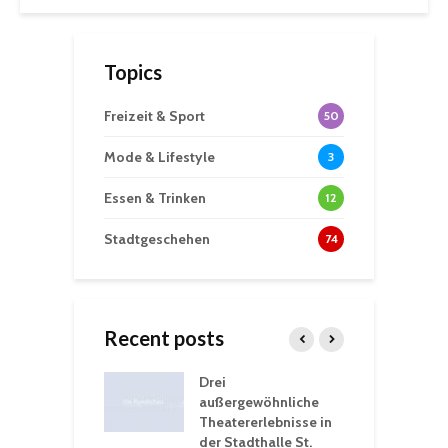
Topics
Freizeit & Sport
50
Mode & Lifestyle
3
Essen & Trinken
12
Stadtgeschehen
74
Recent posts
nutzt
Drei
H
rferien für
außergewöhnliche
E
greiche
Theatererlebnisse in
d
rungen an
der Stadthalle St.
K