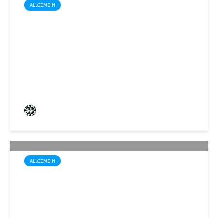
ALLGEMEIN
Drei außergewöhnliche
Theatererlebnisse in der
Stadthalle St. Ingbert
Frederik Hartmann
4 angesehen
ALLGEMEIN
Trotz Sommerhitze: Stadt St.
Ingbert sorgt für den Winter
vor