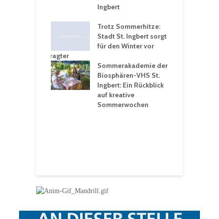
en
Ingbert
S
ü
ergärten verschärfen
Trotz Sommerhitze:
- und
Stadt St. Ingbert sorgt
T
tprobleme –
für den Winter vor
e
ltigkeitsbeauftragter
I
rt konsequente
Sommerakademie der
f
nung
Biosphären-VHS St.
G
Ingbert: Ein Rückblick
u
t „Irish Folk“
auf kreative
RLE“ in der Prot.
Sommerwochen
9
 Luther Kirche
R
Ingbert
E
S
H
f