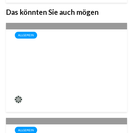
Das könnten Sie auch mögen
ALLGEMEIN
Drei außergewöhnliche
Theatererlebnisse in der
Stadthalle St. Ingbert
Frederik Hartmann
3 angesehen
ALLGEMEIN