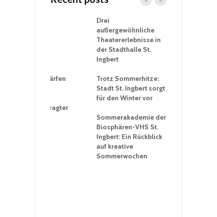
nutzt
Drei
H
rferien für
außergewöhnliche
E
greiche
Theatererlebnisse in
d
rungen an
der Stadthalle St.
K
en
Ingbert
S
ü
ergärten verschärfen
Trotz Sommerhitze:
- und
Stadt St. Ingbert sorgt
T
tprobleme –
für den Winter vor
e
ltigkeitsbeauftragter
I
rt konsequente
Sommerakademie der
f
nung
Biosphären-VHS St.
G
Ingbert: Ein Rückblick
u
t „Irish Folk“
auf kreative
RLE“ in der Prot.
Sommerwochen
9
 Luther Kirche
R
Ingbert
E
S
H
f