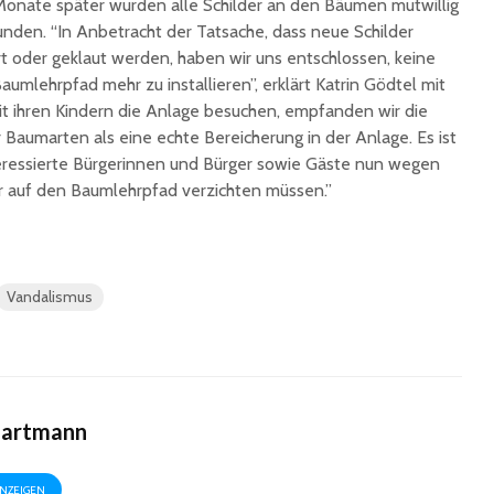
Monate später wurden alle Schilder an den Bäumen mutwillig
unterzeichnet
Konzert 
nden. “In Anbetracht der Tatsache, dass neue Schilder
90 Jahre
mit „ARL
rt oder geklaut werden, haben wir uns entschlossen, keine
Registrierkasse bei
Martin L
umlehrpfad mehr zu installieren”, erklärt Katrin Gödtel mit
Eisen Quirin: Ein Stück
in St.Ing
it ihren Kindern die Anlage besuchen, empfanden wir die
St. Ingberter
 Baumarten als eine echte Bereicherung in der Anlage. Es ist
Handelsgeschichte
feiert
nteressierte Bürgerinnen und Bürger sowie Gäste nun wegen
r auf den Baumlehrpfad verzichten müssen.”
Vandalismus
Hartmann
ANZEIGEN