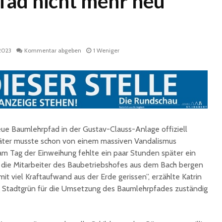
ad nicht mehr neu
 2023
Kommentar abgeben
1 Weniger
Historische
Stadt nu
Erinnerungsstücke aus
Sommerf
dem Nachlass von Dr.
umfangr
ue Baumlehrpfad in der Gustav-Clauss-Anlage offiziell
Karl Martin an die
Sanieru
äter musste schon von einem massiven Vandalismus
Stadt St. Ingbert
Schulen
m Tag der Einweihung fehlte ein paar Stunden später ein
übergeben
die Mitarbeiter des Baubetriebshofes aus dem Bach bergen
Schotte
Total Normal
Klima- 
t viel Kraftaufwand aus der Erde gerissen”, erzählte Katrin
expandiert in St.
Umweltp
ng Stadtgrün für die Umsetzung des Baumlehrpfades zuständig
Ingbert: Mietvertrag
Nachhalt
für ehemaliges H&M-
fordert
Gebäude
Begrün