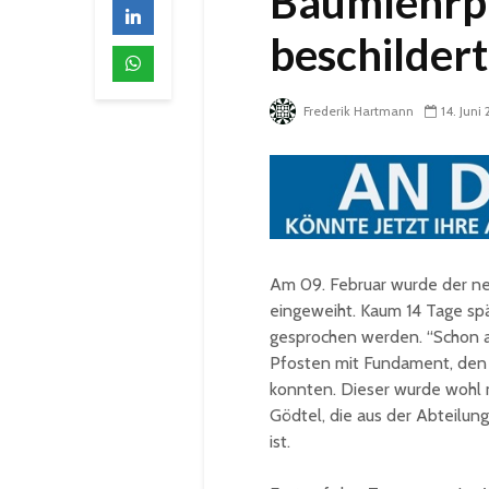
Baumlehrpf
beschildert
Frederik Hartmann
14. Juni
Am 09. Februar wurde der ne
eingeweiht. Kaum 14 Tage sp
gesprochen werden. “Schon a
Pfosten mit Fundament, den 
konnten. Dieser wurde wohl mi
Gödtel, die aus der Abteilu
ist.