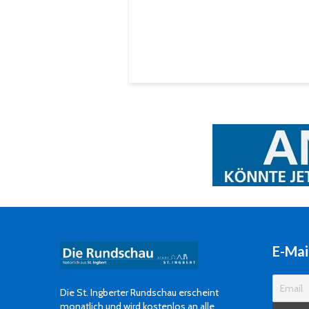
E-Mai
Die St. Ingberter Rundschau erscheint
monatlich und wird kostenlos an alle