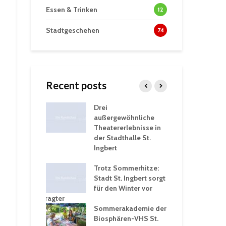
Essen & Trinken
12
Stadtgeschehen
74
Recent posts
tzt
Drei
His
erien für
außergewöhnliche
Eri
eiche
Theatererlebnisse in
dem
ngen an
der Stadthalle St.
Kar
Ingbert
Sta
üb
rgärten verschärfen
Trotz Sommerhitze:
und
Stadt St. Ingbert sorgt
Tot
robleme –
für den Winter vor
exp
igkeitsbeauftragter
Ing
 konsequente
Sommerakademie der
für
ung
Biosphären-VHS St.
Ge