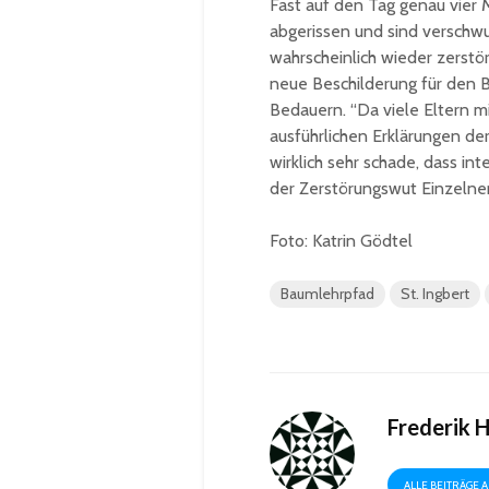
Fast auf den Tag genau vier 
abgerissen und sind verschwu
wahrscheinlich wieder zerstö
neue Beschilderung für den Ba
Bedauern. “Da viele Eltern m
ausführlichen Erklärungen der
wirklich sehr schade, dass i
der Zerstörungswut Einzelne
Foto: Katrin Gödtel
Baumlehrpfad
St. Ingbert
Frederik 
ALLE BEITRÄGE 