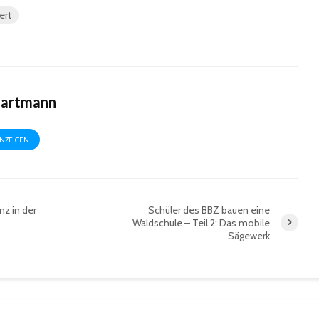
ert
Hartmann
ANZEIGEN
nz in der
Schüler des BBZ bauen eine
Waldschule – Teil 2: Das mobile
Sägewerk