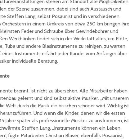
Kulturveranstaltungen stehen am Standort alle Möglichkeiten
Ingbert:
auf krea
Fäden der Szene zusammen, dabei sind auch Austausch und
Sommer
ärte Steffen Lang, selbst Posaunist und in verschiedenen
us Orchestern in einem Umkreis von etwa 250 km bringen ihre
r kleinsten Feder und Schraube über Gewindebohrer und
ßen Werkbänken findet sich in der Werkstatt alles, um Flöte,
e, Tuba und andere Blasinstrumente zu reinigen, zu warten
f eines Instruments erfährt jeder Kunde, vom Anfänger über
iker individuelle Beratung.
mente
mente brennt, ist nicht zu übersehen. Alle Mitarbeiter haben
ntenbau gelernt und sind selbst aktive Musiker. „Mit unserem
die Welt durch die Musik ein bisschen schöner wird. Wichtig ist
k heranzuführen. Und wenn die Kinder, denen wir die ersten
15 Jahre später als professionelle Musiker zu uns kommen, ist
, schwärmte Steffen Lang. „Instrumente können ein Leben
n“, fügte Mitarbeiter Christian Blaser, ebenfalls Posaunist,