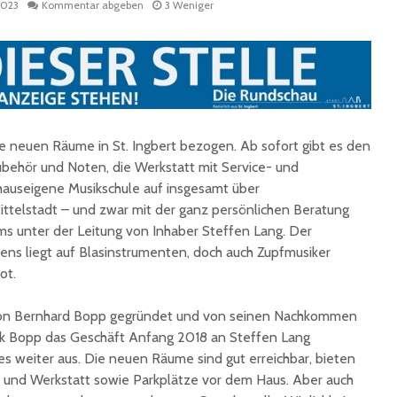
 2023
Kommentar abgeben
3 Weniger
e neuen Räume in St. Ingbert bezogen. Ab sofort gibt es den
behör und Noten, die Werkstatt mit Service- und
hauseigene Musikschule auf insgesamt über
Fun Ferien Dengmert
Drei
begeistern erneut
außerge
ttelstadt – und zwar mit der ganz persönlichen Beratung
zahlreiche Kinder und
Theatere
s unter der Leitung von Inhaber Steffen Lang. Der
Jugendliche
der Stad
s liegt auf Blasinstrumenten, doch auch Zupfmusiker
Ingbert
ot.
St. Ingbert strahlte
weiß: White Dinner
Trotz S
begeistert erneut
Stadt St
von Bernhard Bopp gegründet und von seinen Nachkommen
für den 
nk Bopp das Geschäft Anfang 2018 an Steffen Lang
Open-Air-Kino zeigt
es weiter aus. Die neuen Räume sind gut erreichbar, bieten
„Mamma Mia!“
Sommer
f und Werkstatt sowie Parkplätze vor dem Haus. Aber auch
Biosphä