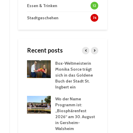
Essen & Trinken
12
Stadtgeschehen
74
Recent posts
Box-Weltmeisterin
Fun
wöhnliche
Monika Sorce trägt
beg
rlebnisse in
sich in das Goldene
zah
thalle St.
Buch der Stadt St.
Jug
Ingbert ein
St.
ommerhitze:
Wo der Name
wei
. Ingbert sorgt
Programm ist:
beg
Winter vor
„Biosphärenfest
2026“ am 30. August
Ope
akademie der
in Gersheim-
„M
ren-VHS St.
Walsheim