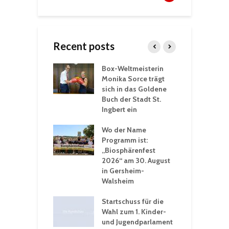
Recent posts
Box-Weltmeisterin
F
gewöhnliche
Monika Sorce trägt
b
rerlebnisse in
sich in das Goldene
z
adthalle St.
Buch der Stadt St.
J
t
Ingbert ein
S
 Sommerhitze:
Wo der Name
w
St. Ingbert sorgt
Programm ist:
b
n Winter vor
„Biosphärenfest
2026“ am 30. August
O
rakademie der
in Gersheim-
„
hären-VHS St.
Walsheim
t: Ein Rückblick
eative
Startschuss für die
erwochen
Wahl zum 1. Kinder-
und Jugendparlament