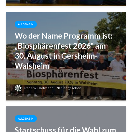
ALLGEMEIN
Wo der Name Programm ist:
„Biosphärenfest 2026“ am
30. August in Gersheim-
Walsheim
Frederik Hartmann
1 angesehen
ALLGEMEIN
Startschuss für die Wahl zum