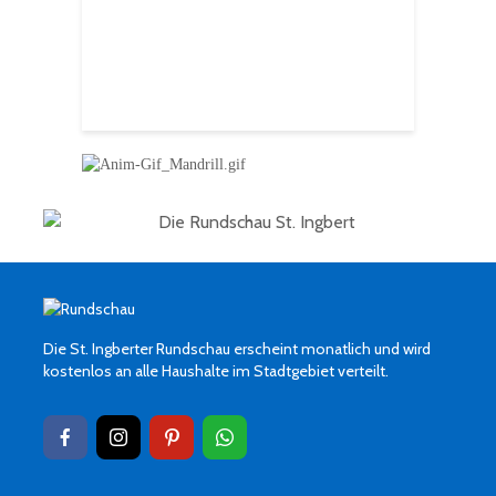
Ingbert
E
S
H
f
Die St. Ingberter Rundschau erscheint monatlich und wird
kostenlos an alle Haushalte im Stadtgebiet verteilt.