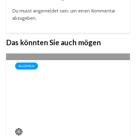
Du musst
angemeldet
sein, um einen Kommentar
abzugeben.
Das könnten Sie auch mögen
ALLGEMEIN
Drei außergewöhnliche
Theatererlebnisse in der
Stadthalle St. Ingbert
Frederik Hartmann
4 angesehen