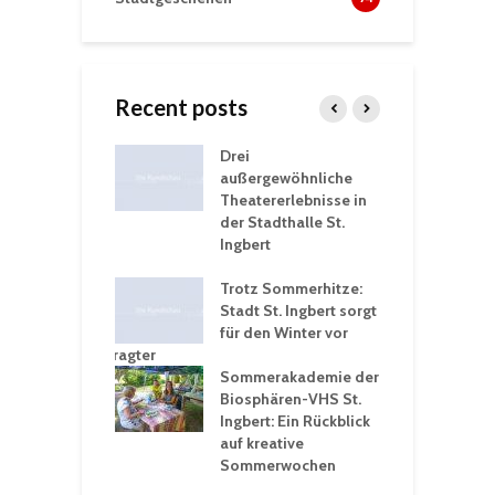
Recent posts
nutzt
Drei
H
rferien für
außergewöhnliche
E
greiche
Theatererlebnisse in
d
rungen an
der Stadthalle St.
K
en
Ingbert
S
ü
ergärten verschärfen
Trotz Sommerhitze:
- und
Stadt St. Ingbert sorgt
T
tprobleme –
für den Winter vor
e
ltigkeitsbeauftragter
I
rt konsequente
Sommerakademie der
f
nung
Biosphären-VHS St.
G
Ingbert: Ein Rückblick
u
t „Irish Folk“
auf kreative
RLE“ in der Prot.
Sommerwochen
9
 Luther Kirche
R