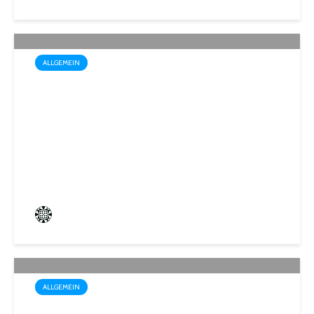
ALLGEMEIN
Trotz Sommerhitze: Stadt St.
Ingbert sorgt für den Winter
vor
Frederik Hartmann
3 angesehen
ALLGEMEIN
Sommerakademie der