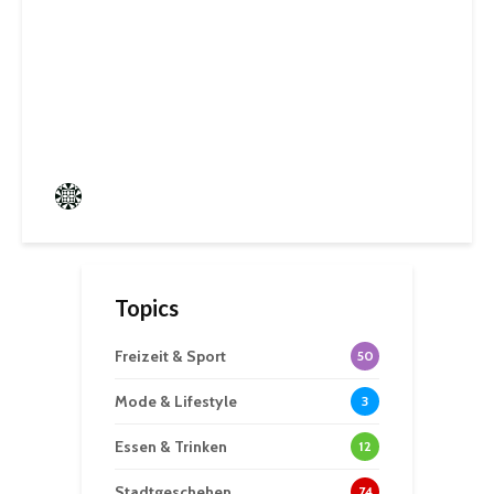
Biosphären-VHS St. Ingbert:
Ein Rückblick auf kreative
Sommerwochen
Frederik Hartmann
0 angesehen
Topics
Freizeit & Sport
50
Mode & Lifestyle
3
Essen & Trinken
12
Stadtgeschehen
74