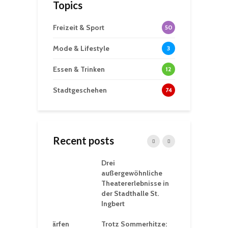
Topics
Freizeit & Sport
50
Mode & Lifestyle
3
Essen & Trinken
12
Stadtgeschehen
74
Recent posts
nutzt
Drei
H
rferien für
außergewöhnliche
E
greiche
Theatererlebnisse in
d
rungen an
der Stadthalle St.
K
en
Ingbert
S
ü
ergärten verschärfen
Trotz Sommerhitze: