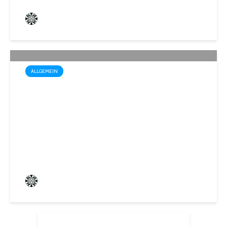
Frederik Hartmann
3 angesehen
ALLGEMEIN
Sommerakademie der
Biosphären-VHS St. Ingbert:
Ein Rückblick auf kreative
Sommerwochen
Frederik Hartmann
0 angesehen