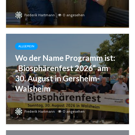
Frederik Hartmann
0 angesehen
ALLGEMEIN
Wo der Name Programm ist:
„Biosphärenfest 2026“ am
30. August in Gersheim-
Walsheim
Frederik Hartmann
0 angesehen