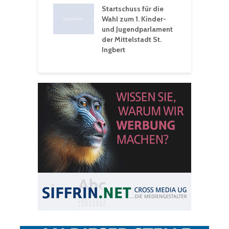
eative
Startschuss für die
erwochen
Wahl zum 1. Kinder-
und Jugendparlament
der Mittelstadt St.
Ingbert