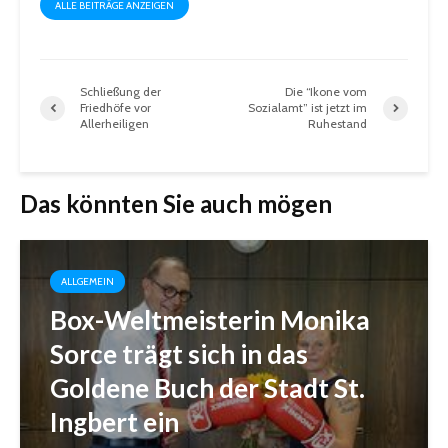
ALLE BEITRÄGE ANZEIGEN
Schließung der
Die “Ikone vom
Friedhöfe vor
Sozialamt” ist jetzt im
Allerheiligen
Ruhestand
Das könnten Sie auch mögen
ALLGEMEIN
Box-Weltmeisterin Monika
Sorce trägt sich in das
Goldene Buch der Stadt St.
Ingbert ein