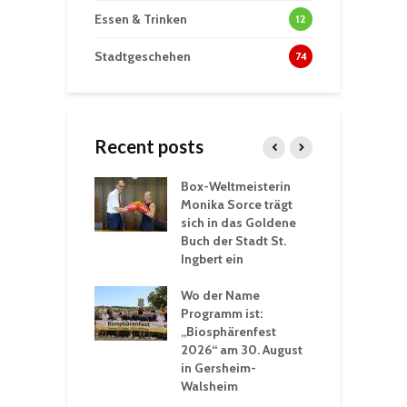
Essen & Trinken
12
Stadtgeschehen
74
Recent posts
Box-Weltmeisterin
F
gewöhnliche
Monika Sorce trägt
b
rerlebnisse in
sich in das Goldene
z
adthalle St.
Buch der Stadt St.
J
t
Ingbert ein
S
 Sommerhitze:
Wo der Name
w
St. Ingbert sorgt
Programm ist:
b
n Winter vor
„Biosphärenfest
2026“ am 30. August
O
rakademie der
in Gersheim-
„
hären-VHS St.
Walsheim
t: Ein Rückblick