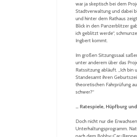
war ja skeptisch bei dem Pro
Stadtverwaltung und dabei bl
und hinter dem Rathaus zeig
Blick in den Panzerblitzer ga
ich geblitzt werde“, schmunz
Ingbert kommt.
Im großen Sitzungssaal saßen
unter anderem über das Proje
Ratssitzung abläuft. „Ich bin 
Standesamt ihren Geburtszei
theoretischen Fahrprüfung au
schwer?“
… Ratespiele, Hüpfburg und 
Doch nicht nur die Erwachse
Unterhaltungsprogramm. Natü
nach dem Bobby-Car-Rennen w