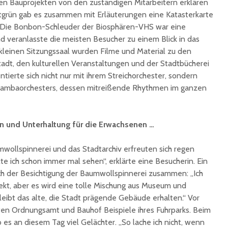
den Bauprojekten von den zuständigen Mitarbeitern erklären
Ingbert:
auf krea
dtgrün gab es zusammen mit Erläuterungen eine Katasterkarte
Sommer
. Die Bonbon-Schleuder der Biosphären-VHS war eine
nd veranlasste die meisten Besucher zu einem Blick in das
kleinen Sitzungssaal wurden Filme und Material zu den
Stadt, den kulturellen Veranstaltungen und der Stadtbücherei
ntierte sich nicht nur mit ihrem Streichorchester, sondern
 Sambaorchesters, dessen mitreißende Rhythmen im ganzen
n und Unterhaltung für die Erwachsenen …
wollspinnerei und das Stadtarchiv erfreuten sich regen
lte ich schon immer mal sehen“, erklärte eine Besucherin. Ein
ch der Besichtigung der Baumwollspinnerei zusammen: „Ich
jekt, aber es wird eine tolle Mischung aus Museum und
eibt das alte, die Stadt prägende Gebäude erhalten.“ Vor
ten Ordnungsamt und Bauhof Beispiele ihres Fuhrparks. Beim
b es an diesem Tag viel Gelächter. „So lache ich nicht, wenn