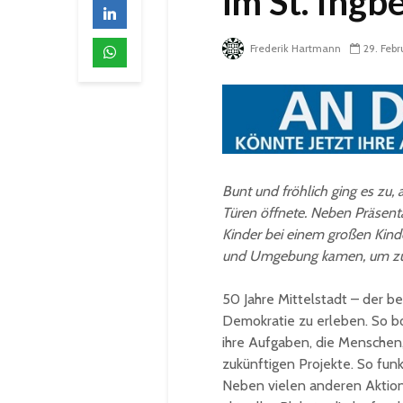
im St. Ingb
Frederik Hartmann
29. Feb
Bunt und fröhlich ging es zu,
Türen öffnete. Neben Präsent
Kinder bei einem großen Kin
und Umgebung kamen, um zu s
50 Jahre Mittelstadt – der b
Demokratie zu erleben. So bo
ihre Aufgaben, die Menschen,
zukünftigen Projekte. So funk
Neben vielen anderen Aktion