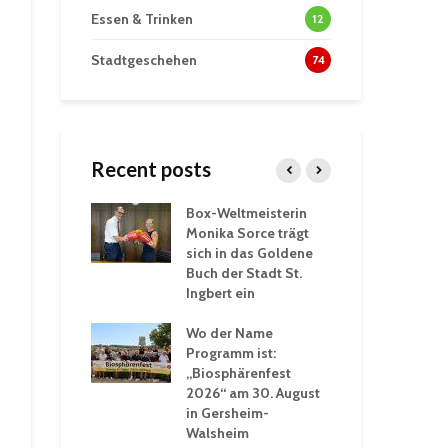
Essen & Trinken
12
Stadtgeschehen
74
Recent posts
Box-Weltmeisterin
Fun
wöhnliche
Monika Sorce trägt
beg
rlebnisse in
sich in das Goldene
zah
thalle St.
Buch der Stadt St.
Jug
Ingbert ein
St.
ommerhitze:
Wo der Name
wei
. Ingbert sorgt
Programm ist:
beg
Winter vor
„Biosphärenfest
2026“ am 30. August
Ope
akademie der
in Gersheim-
„M
ren-VHS St.
Walsheim