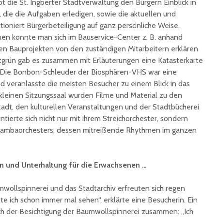
t die St. Ingberter Stadtverwaltung den Bürgern Einblick in
 die die Aufgaben erledigen, sowie die aktuellen und
tioniert Bürgerbeteiligung auf ganz persönliche Weise.
en konnte man sich im Bauservice-Center z. B. anhand
den Bauprojekten von den zuständigen Mitarbeitern erklären
dtgrün gab es zusammen mit Erläuterungen eine Katasterkarte
. Die Bonbon-Schleuder der Biosphären-VHS war eine
nd veranlasste die meisten Besucher zu einem Blick in das
kleinen Sitzungssaal wurden Filme und Material zu den
Stadt, den kulturellen Veranstaltungen und der Stadtbücherei
ntierte sich nicht nur mit ihrem Streichorchester, sondern
 Sambaorchesters, dessen mitreißende Rhythmen im ganzen
n und Unterhaltung für die Erwachsenen …
wollspinnerei und das Stadtarchiv erfreuten sich regen
lte ich schon immer mal sehen“, erklärte eine Besucherin. Ein
ch der Besichtigung der Baumwollspinnerei zusammen: „Ich