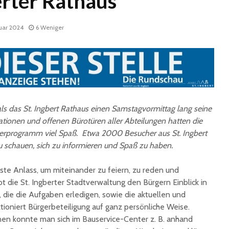
erter Rathaus
ruar 2024
6 Weniger
 als das St. Ingbert Rathaus einen Samstagvormittag lang seine
Fun Ferien Dengmert
Drei
begeistern erneut
außerge
ationen und offenen Bürotüren aller Abteilungen hatten die
zahlreiche Kinder und
Theatere
derprogramm viel Spaß. Etwa 2000 Besucher aus St. Ingbert
Jugendliche
der Stad
chauen, sich zu informieren und Spaß zu haben.
Ingbert
St. Ingbert strahlte
este Anlass, um miteinander zu feiern, zu reden und
weiß: White Dinner
Trotz S
begeistert erneut
Stadt St
t die St. Ingberter Stadtverwaltung den Bürgern Einblick in
für den 
 die die Aufgaben erledigen, sowie die aktuellen und
Open-Air-Kino zeigt
tioniert Bürgerbeteiligung auf ganz persönliche Weise.
„Mamma Mia!“
Sommer
en konnte man sich im Bauservice-Center z. B. anhand
Biosphä