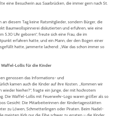
elte eine Besucherin aus Saarbrücken, die immer gern nach St.
 an diesem Tag keine Ratsmitglieder, sondern Bürger, die
kt Baumwollspinnerei diskutierten und erfuhren, wie eine
um 5.30 Uhr geboren“, freute sich eine Frau, die im
tpunkt erfahren hatte, und ein Mann, der den Bogen einer
sgefüllt hatte, jammerte lachend: „War das schon immer so
Waffel-Lollis für die Kinder
nen genossen das Informations- und
rlich kamen auch die Kinder auf ihre Kosten. „Kommen wir
ieder hierher?“, fragte ein Junge, der mit hochrotem
ng. Die Waffel-Lollis mit Feuerwehr-Logo waren größer als so
os Gesicht: Die Mitarbeiterinnen der Kindertagesstätten
hter zu Löwen, Schmetterlingen oder Piraten. Beim Nadel-
e meisten Kids nur die Eibe schwer zu erraten – die Kinder