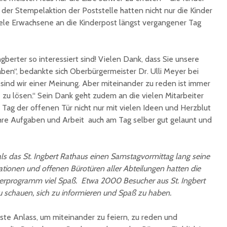
 der Stempelaktion der Poststelle hatten nicht nur die Kinder
iele Erwachsene an die Kinderpost längst vergangener Tag
Ingberter so interessiert sind! Vielen Dank, dass Sie unsere
n“, bedankte sich Oberbürgermeister Dr. Ulli Meyer bei
sind wir einer Meinung. Aber miteinander zu reden ist immer
u lösen.“ Sein Dank geht zudem an die vielen Mitarbeiter
 Tag der offenen Tür nicht nur mit vielen Ideen und Herzblut
ihre Aufgaben und Arbeit auch am Tag selber gut gelaunt und
 als das St. Ingbert Rathaus einen Samstagvormittag lang seine
ationen und offenen Bürotüren aller Abteilungen hatten die
derprogramm viel Spaß. Etwa 2000 Besucher aus St. Ingbert
chauen, sich zu informieren und Spaß zu haben.
este Anlass, um miteinander zu feiern, zu reden und