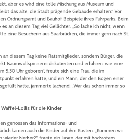
jekt, aber es wird eine tolle Mischung aus Museum und
eibt das alte, die Stadt prägende Gebäude erhalten.“ Vor
ten Ordnungsamt und Bauhof Beispiele ihres Fuhrparks. Beim
b es an diesem Tag viel Gelächter. „So lache ich nicht, wenn
elte eine Besucherin aus Saarbrücken, die immer gern nach St.
 an diesem Tag keine Ratsmitglieder, sondern Bürger, die
kt Baumwollspinnerei diskutierten und erfuhren, wie eine
um 5.30 Uhr geboren“, freute sich eine Frau, die im
tpunkt erfahren hatte, und ein Mann, der den Bogen einer
sgefüllt hatte, jammerte lachend: „War das schon immer so
Waffel-Lollis für die Kinder
nen genossen das Informations- und
rlich kamen auch die Kinder auf ihre Kosten. „Kommen wir
ieder hierher?“, fragte ein Junge, der mit hochrotem