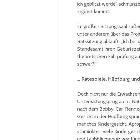
ich geblitzt werde“, schmunz
Ingbert kommt.
Im großen Sitzungssaal saßen
unter anderem über das Proje
Ratssitzung abläuft. „Ich bin 
Standesamt ihren Geburtszei
theoretischen Fahrprüfung au
schwer?“
… Ratespiele, Hüpfburg und 
Doch nicht nur die Erwachse
Unterhaltungsprogramm. Natü
nach dem Bobby-Car-Rennen w
Gesicht in der Hüpfburg spra
manches Kindergesicht. Aprop
schminkten viele Kindergesic
und Laubbäumequiz war für di