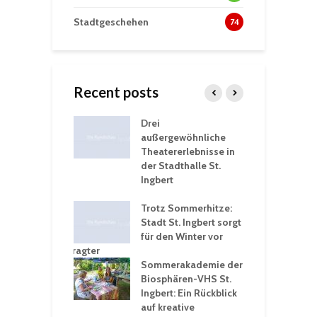
Stadtgeschehen
74
Recent posts
nutzt
Drei
H
rferien für
außergewöhnliche
E
greiche
Theatererlebnisse in
d
rungen an
der Stadthalle St.
K
en
Ingbert
S
ü
ergärten verschärfen
Trotz Sommerhitze:
- und
Stadt St. Ingbert sorgt
T
tprobleme –
für den Winter vor
e
ltigkeitsbeauftragter
I
rt konsequente
Sommerakademie der
f
nung
Biosphären-VHS St.
G
Ingbert: Ein Rückblick
u
t „Irish Folk“
auf kreative