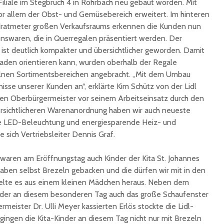
Filiale im Stegbruch 4 in Rohrbach neu gebaut worden. Mit
unterzeichnet
Konzert 
 allem der Obst- und Gemüsebereich erweitert. Im hinteren
90 Jahre
mit „ARL
dratmeter großen Verkaufsraums erkennen die Kunden nun
Registrierkasse bei
Martin L
ionswaren, die in Querregalen präsentiert werden. Der
Eisen Quirin: Ein Stück
in St.Ing
 ist deutlich kompakter und übersichtlicher geworden. Damit
St. Ingberter
Laden orientieren kann, wurden oberhalb der Regale
Handelsgeschichte
feiert
elnen Sortimentsbereichen angebracht. „Mit dem Umbau
isse unserer Kunden an“, erklärte Kim Schütz von der Lidl
den Oberbürgermeister vor seinem Arbeitseinsatz durch den
ersichtlicheren Warenanordnung haben wir auch neueste
te LED-Beleuchtung und energiesparende Heiz- und
te sich Vertriebsleiter Dennis Graf.
ren am Eröffnungstag auch Kinder der Kita St. Johannes
aben selbst Brezeln gebacken und die dürfen wir mit in den
elte es aus einem kleinen Mädchen heraus. Neben dem
nder an diesem besonderen Tag auch das große Schaufenster
eister Dr. Ulli Meyer kassierten Erlös stockte die Lidl-
o gingen die Kita-Kinder an diesem Tag nicht nur mit Brezeln