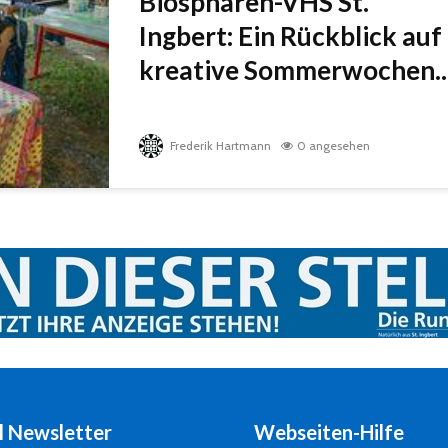
Biosphären-VHS St.
Ingbert: Ein Rückblick auf
kreative Sommerwochen..
Frederik Hartmann
0 angesehen
l Newsletter
Webseiten-Hilfe