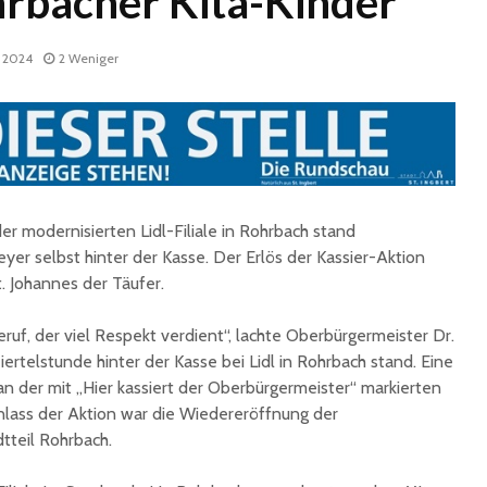
hrbacher Kita-Kinder
z 2024
2 Weniger
 modernisierten Lidl-Filiale in Rohrbach stand
Historische
Stadt nu
Erinnerungsstücke aus
Sommerf
yer selbst hinter der Kasse. Der Erlös der Kassier-Aktion
dem Nachlass von Dr.
umfangr
t. Johannes der Täufer.
Karl Martin an die
Sanieru
Stadt St. Ingbert
Schulen
ruf, der viel Respekt verdient“, lachte Oberbürgermeister Dr.
übergeben
Viertelstunde hinter der Kasse bei Lidl in Rohrbach stand. Eine
Schotte
Total Normal
Klima- 
n der mit „Hier kassiert der Oberbürgermeister“ markierten
expandiert in St.
Umweltp
ass der Aktion war die Wiedereröffnung der
Ingbert: Mietvertrag
Nachhalt
dtteil Rohrbach.
für ehemaliges H&M-
fordert
Gebäude
Begrün