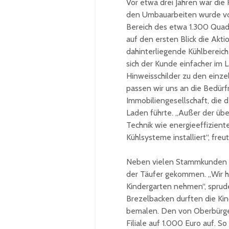
Vor etwa drei Jahren war die 
den Umbauarbeiten wurde vor
Bereich des etwa 1.300 Qua
auf den ersten Blick die Akt
dahinterliegende Kühlbereich
sich der Kunde einfacher im 
Hinweisschilder zu den einz
passen wir uns an die Bedürfn
Immobiliengesellschaft, die 
Laden führte. „Außer der üb
Technik wie energieeffizien
Kühlsysteme installiert“, freu
Neben vielen Stammkunden wa
der Täufer gekommen. „Wir h
Kindergarten nehmen“, sprud
Brezelbacken durften die Ki
bemalen. Den von Oberbürgerm
Filiale auf 1.000 Euro auf. S