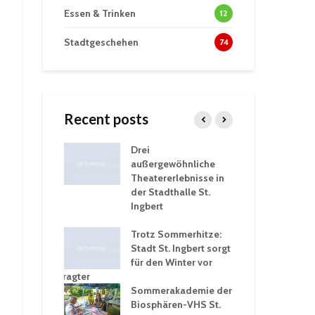
Essen & Trinken
12
Stadtgeschehen
74
Recent posts
tzt
Drei
His
erien für
außergewöhnliche
Eri
eiche
Theatererlebnisse in
dem
ngen an
der Stadthalle St.
Kar
Ingbert
Sta
üb
rgärten verschärfen
Trotz Sommerhitze:
und
Stadt St. Ingbert sorgt
Tot
robleme –
für den Winter vor
exp
igkeitsbeauftragter
Ing
 konsequente
Sommerakademie der
für
ung
Biosphären-VHS St.
Ge