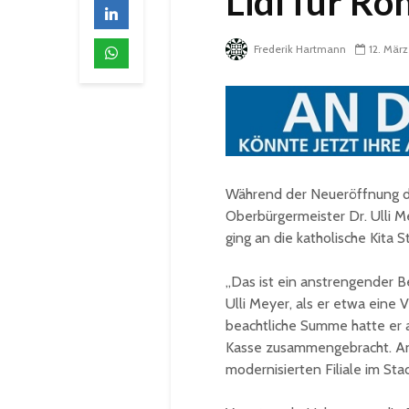
Lidl für Ro
Frederik Hartmann
12. Mär
Während der Neueröffnung der
Oberbürgermeister Dr. Ulli Me
ging an die katholische Kita S
„Das ist ein anstrengender Be
Ulli Meyer, als er etwa eine 
beachtliche Summe hatte er a
Kasse zusammengebracht. Anl
modernisierten Filiale im Sta