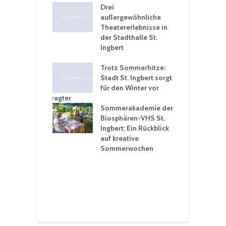
nutzt
Drei
H
rferien für
außergewöhnliche
E
greiche
Theatererlebnisse in
d
rungen an
der Stadthalle St.
K
en
Ingbert
S
ü
ergärten verschärfen
Trotz Sommerhitze:
- und
Stadt St. Ingbert sorgt
T
tprobleme –
für den Winter vor
e
ltigkeitsbeauftragter
I
rt konsequente
Sommerakademie der
f
nung
Biosphären-VHS St.
G
Ingbert: Ein Rückblick
u
t „Irish Folk“
auf kreative
RLE“ in der Prot.
Sommerwochen
9
 Luther Kirche
R
Ingbert
E
S
H
f