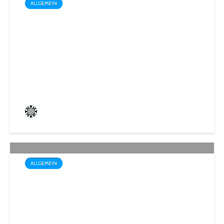
ALLGEMEIN
Box-Weltmeisterin Monika
Sorce trägt sich in das
Goldene Buch der Stadt St.
Ingbert ein
Frederik Hartmann
2 angesehen
ALLGEMEIN
Wo der Name Programm ist:
„Biosphärenfest 2026“ am
30. August in Gersheim-