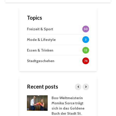
Topics
Freizeit & Sport
50
Mode & Lifestyle
3
Essen & Trinken
12
Stadtgeschehen
74
Recent posts
Box-Weltmeisterin
F
gewöhnliche
Monika Sorce trägt
b
rerlebnisse in
sich in das Goldene
z
adthalle St.
Buch der Stadt St.
J