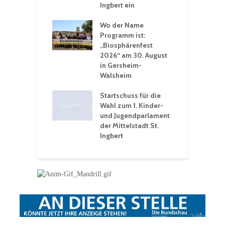
t
Ingbert ein
S
 Sommerhitze:
Wo der Name
w
St. Ingbert sorgt
Programm ist:
b
n Winter vor
„Biosphärenfest
2026“ am 30. August
O
rakademie der
in Gersheim-
„
hären-VHS St.
Walsheim
t: Ein Rückblick
eative
Startschuss für die
erwochen
Wahl zum 1. Kinder-
und Jugendparlament
der Mittelstadt St.
Ingbert