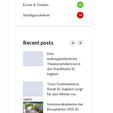
Essen & Trinken
12
Stadtgeschehen
74
Recent posts
tzt
Drei
His
erien für
außergewöhnliche
Eri
eiche
Theatererlebnisse in
dem
ngen an
der Stadthalle St.
Kar
Ingbert
Sta
üb
rgärten verschärfen
Trotz Sommerhitze:
und
Stadt St. Ingbert sorgt
Tot
robleme –
für den Winter vor
exp
igkeitsbeauftragter
Ing
 konsequente
Sommerakademie der
für
ung
Biosphären-VHS St.
Ge