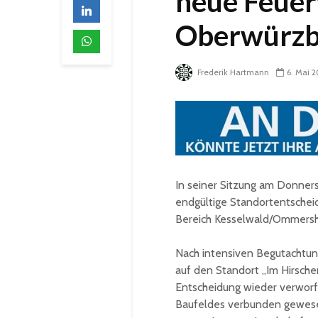
neue Feue
Oberwürzba
Frederik Hartmann
6. Mai 
In seiner Sitzung am Donnerst
endgültige Standortentschei
Bereich Kesselwald/Ommersh
Nach intensiven Begutachtung
auf den Standort „Im Hirsche
Entscheidung wieder verworfe
Baufeldes verbunden gewese