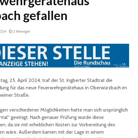
rwehrgerätehaus
ch gefallen
2024
2 Weniger
Historische
Stadt nu
Erinnerungsstücke aus
Sommerf
dem Nachlass von Dr.
umfangr
ag, 25. April 2024, traf der St. Ingberter Stadtrat die
Karl Martin an die
Sanieru
dung für das neue Feuerwehrgerätehaus in Oberwürzbach im
Stadt St. Ingbert
Schulen
eimer Straße.
übergeben
Schotte
Total Normal
Klima- 
en verschiedener Möglichkeiten hatte man sich ursprünglich
expandiert in St.
Umweltp
ntal“ geeinigt. Nach genauer Prüfung wurde diese
Ingbert: Mietvertrag
Nachhalt
n, da sie mit erheblichen Kosten zur Vorbereitung des
für ehemaliges H&M-
fordert
n wäre. Außerdem kamen mit der Lage in einem
Gebäude
Begrün