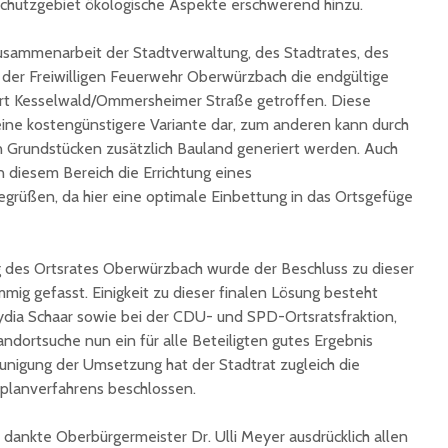
chutzgebiet ökologische Aspekte erschwerend hinzu.
unterzeichnet
Konzert 
90 Jahre
mit „ARL
usammenarbeit der Stadtverwaltung, des Stadtrates, des
Registrierkasse bei
Martin L
der Freiwilligen Feuerwehr Oberwürzbach die endgültige
Eisen Quirin: Ein Stück
in St.Ing
rt Kesselwald/Ommersheimer Straße getroffen. Diese
St. Ingberter
ine kostengünstigere Variante dar, zum anderen kann durch
Handelsgeschichte
feiert
Grundstücken zusätzlich Bauland generiert werden. Auch
in diesem Bereich die Errichtung eines
grüßen, da hier eine optimale Einbettung in das Ortsgefüge
ng des Ortsrates Oberwürzbach wurde der Beschluss zu dieser
mig gefasst. Einigkeit zu dieser finalen Lösung besteht
ydia Schaar sowie bei der CDU- und SPD-Ortsratsfraktion,
ndortsuche nun ein für alle Beteiligten gutes Ergebnis
unigung der Umsetzung hat der Stadtrat zugleich die
planverfahrens beschlossen.
 dankte Oberbürgermeister Dr. Ulli Meyer ausdrücklich allen