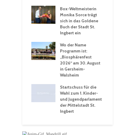
Box-Weltmeisterin
F
gewöhnliche
Monika Sorce trägt
b
rerlebnisse in
sich in das Goldene
z
adthalle St.
Buch der Stadt St.
J
t
Ingbert ein
S
 Sommerhitze:
Wo der Name
w
St. Ingbert sorgt
Programm ist:
b
n Winter vor
„Biosphärenfest
2026“ am 30. August
O
rakademie der
in Gersheim-
„
hären-VHS St.
Walsheim
t: Ein Rückblick
eative
Startschuss für die
erwochen
Wahl zum 1. Kinder-
und Jugendparlament
der Mittelstadt St.
Ingbert