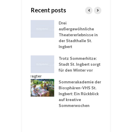
Recent posts
nutzt
Drei
H
rferien für
außergewöhnliche
E
greiche
Theatererlebnisse in
d
rungen an
der Stadthalle St.
K
en
Ingbert
S
ü
ergärten verschärfen
Trotz Sommerhitze:
- und
Stadt St. Ingbert sorgt
T
tprobleme –
für den Winter vor
e
ltigkeitsbeauftragter
I
rt konsequente
Sommerakademie der
f
nung
Biosphären-VHS St.
G
Ingbert: Ein Rückblick
u
t „Irish Folk“
auf kreative
RLE“ in der Prot.
Sommerwochen
9
 Luther Kirche
R
Ingbert
E
S
H