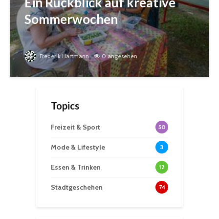
Ein Rückblick auf kreative
Sommerwochen
Frederik Hartmann
0 angesehen
Topics
Freizeit & Sport
50
Mode & Lifestyle
3
Essen & Trinken
12
Stadtgeschehen
74