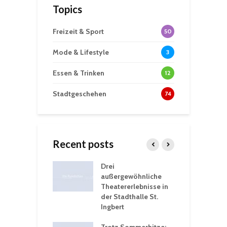
Topics
Freizeit & Sport
50
Mode & Lifestyle
3
Essen & Trinken
12
Stadtgeschehen
74
Recent posts
nutzt
Drei
H
rferien für
außergewöhnliche
E
greiche
Theatererlebnisse in
d
rungen an
der Stadthalle St.
K
en
Ingbert
S
ü