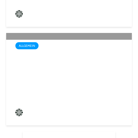
Frederik Hartmann
3 angesehen
ALLGEMEIN
Sommerakademie der
Biosphären-VHS St. Ingbert:
Ein Rückblick auf kreative
Sommerwochen
Frederik Hartmann
0 angesehen