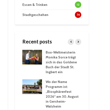
Essen & Trinken
12
Stadtgeschehen
74
Recent posts
Box-Weltmeisterin
Fun
wöhnliche
Monika Sorce trägt
beg
rlebnisse in
sich in das Goldene
zah
thalle St.
Buch der Stadt St.
Jug
Ingbert ein
St.
ommerhitze:
Wo der Name
wei
. Ingbert sorgt
Programm ist:
beg
Winter vor
„Biosphärenfest
2026“ am 30. August
Ope
akademie der
in Gersheim-
„M
ren-VHS St.
Walsheim