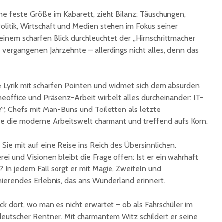
Ingbert:
auf krea
eine feste Größe im Kabarett, zieht Bilanz: Täuschungen,
Sommer
litik, Wirtschaft und Medien stehen im Fokus seiner
einem scharfen Blick durchleuchtet der „Hirnschrittmacher
 vergangenen Jahrzehnte – allerdings nicht alles, denn das
e Lyrik mit scharfen Pointen und widmet sich dem absurden
eoffice und Präsenz-Arbeit wirbelt alles durcheinander: IT-
“, Chefs mit Man-Buns und Toiletten als letzte
ie die moderne Arbeitswelt charmant und treffend aufs Korn.
t Sie mit auf eine Reise ins Reich des Übersinnlichen.
i und Visionen bleibt die Frage offen: Ist er ein wahrhaft
 In jedem Fall sorgt er mit Magie, Zweifeln und
nierendes Erlebnis, das ans Wunderland erinnert.
ck dort, wo man es nicht erwartet – ob als Fahrschüler im
eutscher Rentner. Mit charmantem Witz schildert er seine