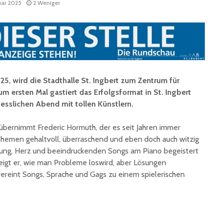
uar 2025
2 Weniger
5, wird die Stadthalle St. Ingbert zum Zentrum für
 ersten Mal gastiert das Erfolgsformat in St. Ingbert
esslichen Abend mit tollen Künstlern.
Fun Ferien Dengmert
Drei
begeistern erneut
außerge
zahlreiche Kinder und
Theatere
bernimmt Frederic Hormuth, der es seit Jahren immer
Jugendliche
der Stad
 Themen gehaltvoll, überraschend und eben doch auch witzig
Ingbert
ung, Herz und beeindruckenden Songs am Piano begeistert
St. Ingbert strahlte
eigt er, wie man Probleme loswird, aber Lösungen
weiß: White Dinner
Trotz S
begeistert erneut
Stadt St
ereint Songs, Sprache und Gags zu einem spielerischen
für den 
Open-Air-Kino zeigt
„Mamma Mia!“
Sommer
Biosphä