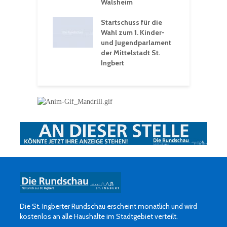
hären-VHS St.
Walsheim
t: Ein Rückblick
eative
Startschuss für die
erwochen
Wahl zum 1. Kinder-
und Jugendparlament
der Mittelstadt St.
Ingbert
Die St. Ingberter Rundschau erscheint monatlich und wird
kostenlos an alle Haushalte im Stadtgebiet verteilt.