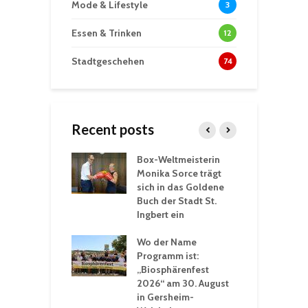
Mode & Lifestyle
3
Essen & Trinken
12
Stadtgeschehen
74
Recent posts
Box-Weltmeisterin
F
gewöhnliche
Monika Sorce trägt
b
rerlebnisse in
sich in das Goldene
z
adthalle St.
Buch der Stadt St.
J
t
Ingbert ein
S
 Sommerhitze:
Wo der Name
w
St. Ingbert sorgt
Programm ist:
b
n Winter vor
„Biosphärenfest
2026“ am 30. August
O
rakademie der
in Gersheim-
„