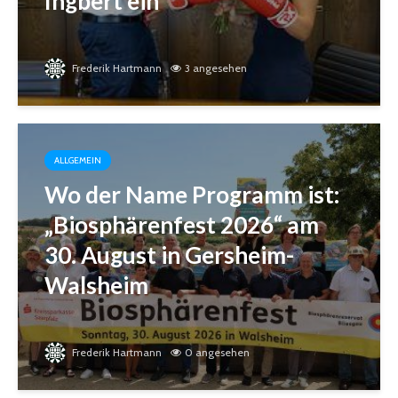
Ingbert ein
Frederik Hartmann
3 angesehen
ALLGEMEIN
Wo der Name Programm ist:
„Biosphärenfest 2026“ am
30. August in Gersheim-
Walsheim
Frederik Hartmann
0 angesehen