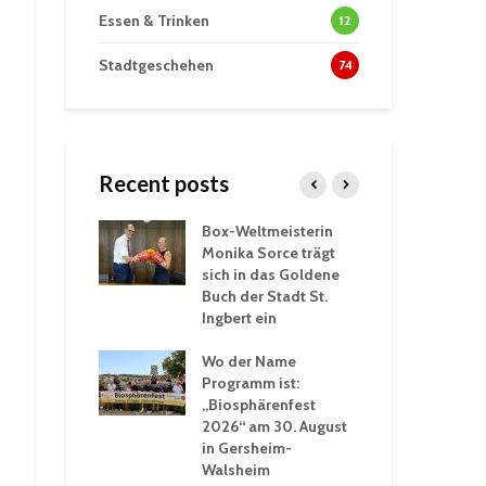
Essen & Trinken
12
Stadtgeschehen
74
Recent posts
Box-Weltmeisterin
Fun
wöhnliche
Monika Sorce trägt
beg
rlebnisse in
sich in das Goldene
zah
thalle St.
Buch der Stadt St.
Jug
Ingbert ein
St.
ommerhitze:
Wo der Name
wei
. Ingbert sorgt
Programm ist:
beg
Winter vor
„Biosphärenfest
2026“ am 30. August
Ope
akademie der
in Gersheim-
„M
ren-VHS St.
Walsheim