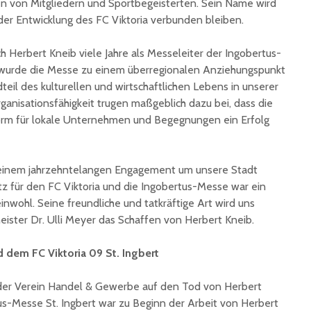
en von Mitgliedern und Sportbegeisterten. Sein Name wird
Ingbert:
auf krea
er Entwicklung des FC Viktoria verbunden bleiben.
Sommer
h Herbert Kneib viele Jahre als Messeleiter der Ingobertus-
 wurde die Messe zu einem überregionalen Anziehungspunkt
eil des kulturellen und wirtschaftlichen Lebens in unserer
ganisationsfähigkeit trugen maßgeblich dazu bei, dass die
orm für lokale Unternehmen und Begegnungen ein Erfolg
 seinem jahrzehntelangen Engagement um unsere Stadt
tz für den FC Viktoria und die Ingobertus-Messe war ein
nwohl. Seine freundliche und tatkräftige Art wird uns
eister Dr. Ulli Meyer das Schaffen von Herbert Kneib.
 dem FC Viktoria 09 St. Ingbert
der Verein Handel & Gewerbe auf den Tod von Herbert
tus-Messe St. Ingbert war zu Beginn der Arbeit von Herbert