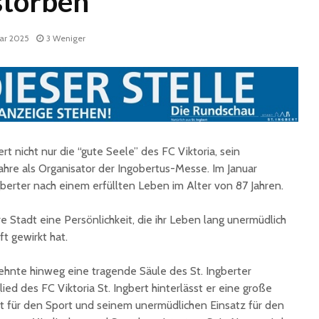
storben
uar 2025
3 Weniger
rt nicht nur die “gute Seele” des FC Viktoria, sein
Fun Ferien Dengmert
Drei
begeistern erneut
außerge
ahre als Organisator der Ingobertus-Messe. Im Januar
zahlreiche Kinder und
Theatere
gberter nach einem erfüllten Leben im Alter von 87 Jahren.
Jugendliche
der Stad
Ingbert
e Stadt eine Persönlichkeit, die ihr Leben lang unermüdlich
St. Ingbert strahlte
t gewirkt hat.
weiß: White Dinner
Trotz S
begeistert erneut
Stadt St
für den 
ehnte hinweg eine tragende Säule des St. Ingberter
Open-Air-Kino zeigt
ied des FC Viktoria St. Ingbert hinterlässt er eine große
„Mamma Mia!“
Sommer
ft für den Sport und seinem unermüdlichen Einsatz für den
Biosphä