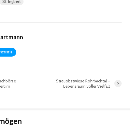
St. Ingbert
Hartmann
ANZEIGEN
uschbörse
Streuobstwiese Rohrbachtal –
eit im
Lebensraum voller Vielfalt
 mögen