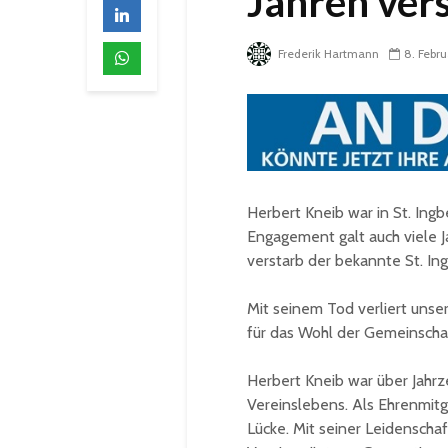
Jahren ver
Frederik Hartmann
8. Febr
Herbert Kneib war in St. Ingbe
Engagement galt auch viele J
verstarb der bekannte St. In
Mit seinem Tod verliert unser
für das Wohl der Gemeinschaf
Herbert Kneib war über Jahrz
Vereinslebens. Als Ehrenmitgl
Lücke. Mit seiner Leidenscha