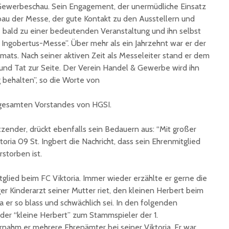
e Gewerbeschau. Sein Engagement, der unermüdliche Einsatz
au der Messe, der gute Kontakt zu den Ausstellern und
bald zu einer bedeutenden Veranstaltung und ihn selbst
Ingobertus-Messe”. Über mehr als ein Jahrzehnt war er der
rmats. Nach seiner aktiven Zeit als Messeleiter stand er dem
und Tat zur Seite. Der Verein Handel & Gewerbe wird ihn
g behalten”, so die Worte von
gesamten Vorstandes von HGSI.
tzender, drückt ebenfalls sein Bedauern aus: “Mit großer
toria 09 St. Ingbert die Nachricht, dass sein Ehrenmitglied
storben ist.
glied beim FC Viktoria. Immer wieder erzählte er gerne die
er Kinderarzt seiner Mutter riet, den kleinen Herbert beim
 er so blass und schwächlich sei. In den folgenden
 der “kleine Herbert” zum Stammspieler der 1.
nahm er mehrere Ehrenämter bei seiner Viktoria. Er war