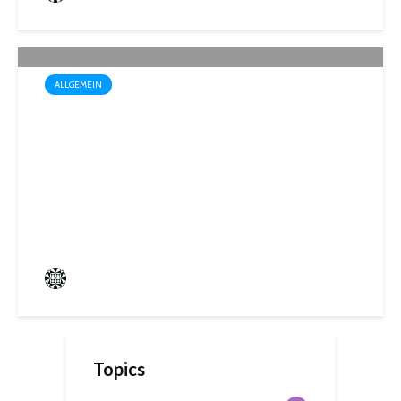
ALLGEMEIN
Startschuss für die Wahl zum
1. Kinder- und
Jugendparlament der
Mittelstadt St. Ingbert
Frederik Hartmann
0 angesehen
Topics