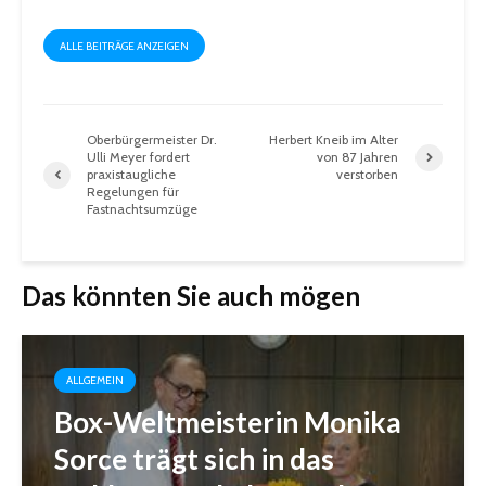
ALLE BEITRÄGE ANZEIGEN
Oberbürgermeister Dr.
Herbert Kneib im Alter
Ulli Meyer fordert
von 87 Jahren
praxistaugliche
verstorben
Regelungen für
Fastnachtsumzüge
Das könnten Sie auch mögen
ALLGEMEIN
Box-Weltmeisterin Monika
Sorce trägt sich in das