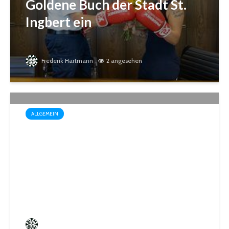
Goldene Buch der Stadt St.
Ingbert ein
Frederik Hartmann
2 angesehen
ALLGEMEIN
Wo der Name Programm ist:
„Biosphärenfest 2026“ am
30. August in Gersheim-
Walsheim
Frederik Hartmann
0 angesehen