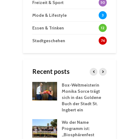
Freizeit & Sport
50
Mode & Lifestyle
3
Essen & Trinken
12
Stadtgeschehen
74
Recent posts
Box-Weltmeisterin
F
gewöhnliche
Monika Sorce trägt
b
rerlebnisse in
sich in das Goldene
z
adthalle St.
Buch der Stadt St.
J
t
Ingbert ein
S
 Sommerhitze:
Wo der Name
w
St. Ingbert sorgt
Programm ist:
b
n Winter vor
„Biosphärenfest