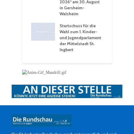
2026“ am 30. August
O
rakademie der
in Gersheim-
„
hären-VHS St.
Walsheim
t: Ein Rückblick
eative
Startschuss für die
erwochen
Wahl zum 1. Kinder-
und Jugendparlament
der Mittelstadt St.
Ingbert