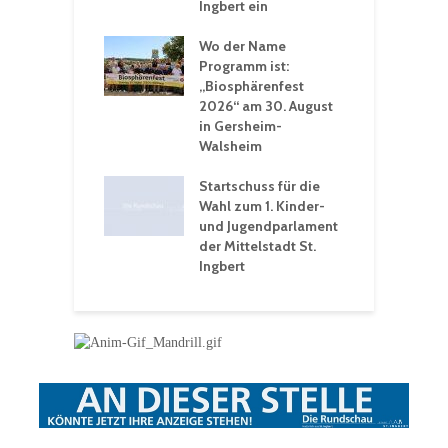
t
Ingbert ein
S
 Sommerhitze:
Wo der Name
w
St. Ingbert sorgt
Programm ist:
b
n Winter vor
„Biosphärenfest
2026“ am 30. August
O
rakademie der
in Gersheim-
„
hären-VHS St.
Walsheim
t: Ein Rückblick
eative
Startschuss für die
erwochen
Wahl zum 1. Kinder-
und Jugendparlament
der Mittelstadt St.
Ingbert