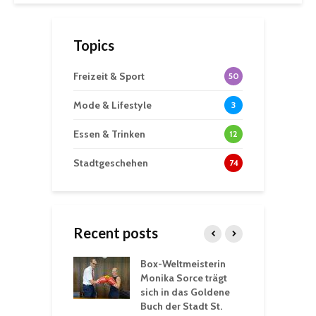
Topics
Freizeit & Sport
50
Mode & Lifestyle
3
Essen & Trinken
12
Stadtgeschehen
74
Recent posts
Box-Weltmeisterin
F
gewöhnliche
Monika Sorce trägt
b
rerlebnisse in
sich in das Goldene
z
adthalle St.
Buch der Stadt St.
J