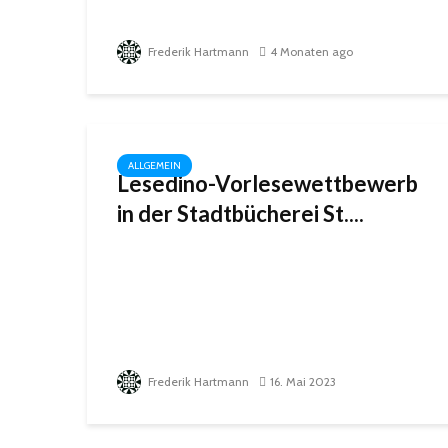
Frederik Hartmann
4 Monaten ago
ALLGEMEIN
Lesedino-Vorlesewettbewerb
in der Stadtbücherei St....
Frederik Hartmann
16. Mai 2023