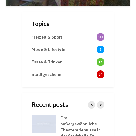
Topics
Freizeit & Sport
50
Mode & Lifestyle
3
Essen & Trinken
12
Stadtgeschehen
74
Recent posts
nutzt
Drei
H
rferien für
außergewöhnliche
E
greiche
Theatererlebnisse in
d