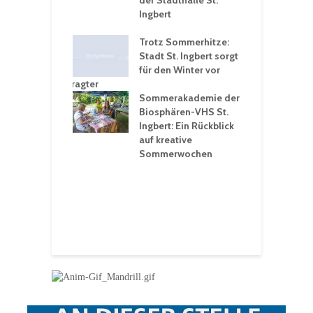
rungen an
der Stadthalle St.
K
en
Ingbert
S
ü
ergärten verschärfen
Trotz Sommerhitze:
- und
Stadt St. Ingbert sorgt
T
tprobleme –
für den Winter vor
e
ltigkeitsbeauftragter
I
rt konsequente
Sommerakademie der
f
nung
Biosphären-VHS St.
G
Ingbert: Ein Rückblick
u
t „Irish Folk“
auf kreative
RLE“ in der Prot.
Sommerwochen
9
 Luther Kirche
R
Ingbert
E
S
H
f