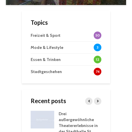
Topics
Freizeit & Sport
50
Mode & Lifestyle
3
Essen & Trinken
12
Stadtgeschehen
74
Recent posts
nutzt
Drei
H
rferien für
außergewöhnliche
E
greiche
Theatererlebnisse in
d
rungen an
der Stadthalle St.
K