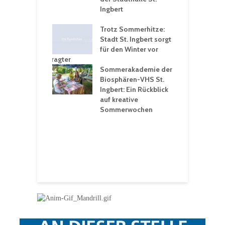
en
Ingbert
S
ü
ergärten verschärfen
Trotz Sommerhitze:
- und
Stadt St. Ingbert sorgt
T
tprobleme –
für den Winter vor
e
ltigkeitsbeauftragter
I
rt konsequente
Sommerakademie der
f
nung
Biosphären-VHS St.
G
Ingbert: Ein Rückblick
u
t „Irish Folk“
auf kreative
RLE“ in der Prot.
Sommerwochen
9
 Luther Kirche
R
Ingbert
E
S
H
f