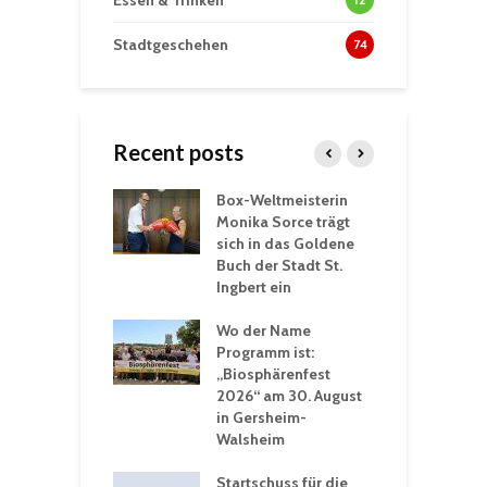
Essen & Trinken
Stadtgeschehen
74
Recent posts
Box-Weltmeisterin
F
gewöhnliche
Monika Sorce trägt
b
rerlebnisse in
sich in das Goldene
z
adthalle St.
Buch der Stadt St.
J
t
Ingbert ein
S
 Sommerhitze:
Wo der Name
w
St. Ingbert sorgt
Programm ist:
b
n Winter vor
„Biosphärenfest
2026“ am 30. August
O
rakademie der
in Gersheim-
„
hären-VHS St.
Walsheim
t: Ein Rückblick
eative
Startschuss für die