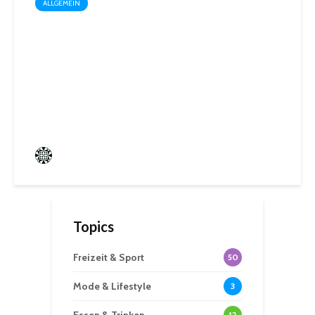
ALLGEMEIN
Startschuss für die Wahl zum
1. Kinder- und
Jugendparlament der
Mittelstadt St. Ingbert
Frederik Hartmann
0 angesehen
Topics
Freizeit & Sport
50
Mode & Lifestyle
3
12