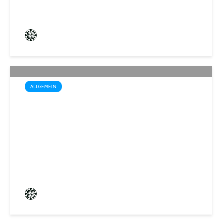
Frederik Hartmann
3 angesehen
ALLGEMEIN
Trotz Sommerhitze: Stadt St.
Ingbert sorgt für den Winter
vor
Frederik Hartmann
3 angesehen