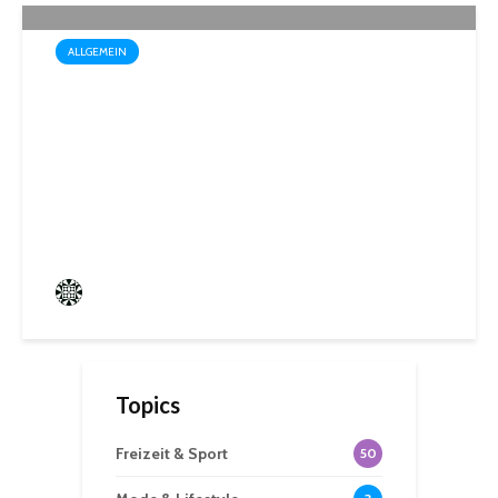
ALLGEMEIN
Sommerakademie der
Biosphären-VHS St. Ingbert:
Ein Rückblick auf kreative
Sommerwochen
Frederik Hartmann
0 angesehen
Topics
Freizeit & Sport
50