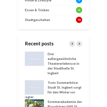
Mode & Lifestyle
3
Essen & Trinken
12
Stadtgeschehen
74
Recent posts
nutzt
Drei
H
rferien für
außergewöhnliche
E
greiche
Theatererlebnisse in
d
rungen an
der Stadthalle St.
K
en
Ingbert
S
ü
ergärten verschärfen
Trotz Sommerhitze:
- und
Stadt St. Ingbert sorgt
T
tprobleme –
für den Winter vor
e
ltigkeitsbeauftragter
I
rt konsequente
Sommerakademie der
f
nung
Biosphären-VHS St.
G