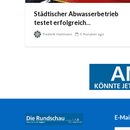
Städtischer Abwasserbetrieb
testet erfolgreich...
Frederik Hartmann
11 Monaten ago
E-Mai