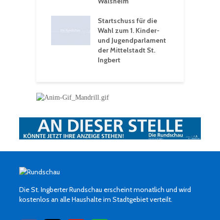
hären-VHS St.
Walsheim
t: Ein Rückblick
eative
Startschuss für die
erwochen
Wahl zum 1. Kinder-
und Jugendparlament
der Mittelstadt St.
Ingbert
Die St. Ingberter Rundschau erscheint monatlich und wird
kostenlos an alle Haushalte im Stadtgebiet verteilt.