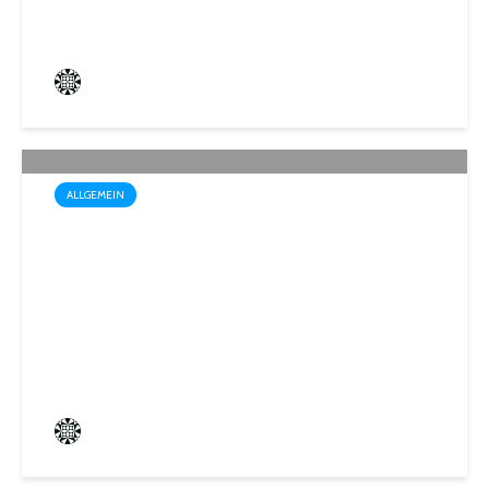
Frederik Hartmann
3 angesehen
ALLGEMEIN
Wo der Name Programm ist:
„Biosphärenfest 2026“ am
30. August in Gersheim-
Walsheim
Frederik Hartmann
0 angesehen