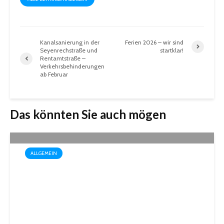
Kanalsanierung in der
Ferien 2026 – wir sind
Seyenrechstraße und
startklar!
Rentamtstraße –
Verkehrsbehinderungen
ab Februar
Das könnten Sie auch mögen
ALLGEMEIN
Box-Weltmeisterin Monika
Sorce trägt sich in das
Goldene Buch der Stadt St.
Ingbert ein