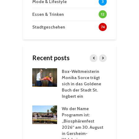
Mode & Lifestyle
3
Essen & Trinken
12
Stadtgeschehen
74
Recent posts
Box-Weltmeisterin
F
gewöhnliche
Monika Sorce trägt
b
rerlebnisse in
sich in das Goldene
z
adthalle St.
Buch der Stadt St.
J
t
Ingbert ein
S
 Sommerhitze:
Wo der Name
w
St. Ingbert sorgt
Programm ist:
b
n Winter vor
„Biosphärenfest
2026“ am 30. August
O
rakademie der
in Gersheim-
„