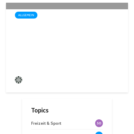
ALLGEMEIN
Startschuss für die Wahl zum
1. Kinder- und
Jugendparlament der
Mittelstadt St. Ingbert
Frederik Hartmann
0 angesehen
Topics
Freizeit & Sport
50