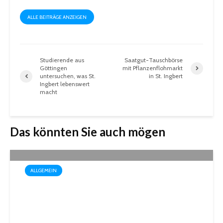
ALLE BEITRÄGE ANZEIGEN
Studierende aus
Saatgut-Tauschbörse
Göttingen
mit Pflanzenflohmarkt
untersuchen, was St.
in St. Ingbert
Ingbert lebenswert
macht
Das könnten Sie auch mögen
ALLGEMEIN
Drei außergewöhnliche
Theatererlebnisse in der