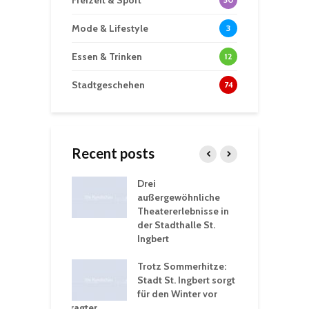
Freizeit & Sport
Mode & Lifestyle
3
Essen & Trinken
12
Stadtgeschehen
74
Recent posts
nutzt
Drei
H
rferien für
außergewöhnliche
E
greiche
Theatererlebnisse in
d
rungen an
der Stadthalle St.
K
en
Ingbert
S
ü
ergärten verschärfen
Trotz Sommerhitze:
- und
Stadt St. Ingbert sorgt
T
tprobleme –
für den Winter vor
e
ltigkeitsbeauftragter
I