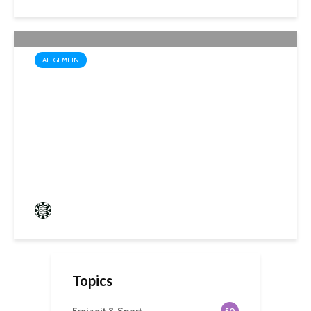
ALLGEMEIN
Sommerakademie der
Biosphären-VHS St. Ingbert:
Ein Rückblick auf kreative
Sommerwochen
Frederik Hartmann
0 angesehen
Topics
50