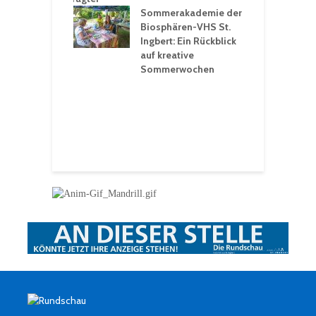
rt konsequente
Sommerakademie der
f
nung
Biosphären-VHS St.
G
Ingbert: Ein Rückblick
u
t „Irish Folk“
auf kreative
RLE“ in der Prot.
Sommerwochen
9
 Luther Kirche
R
Ingbert
E
S
H
f