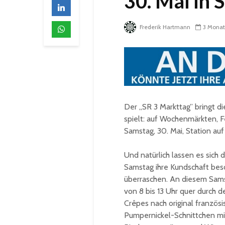
30. Mai in S
Frederik Hartmann
3 Mona
Der „SR 3 Markttag” bringt d
spielt: auf Wochenmärkten, 
Samstag, 30. Mai, Station au
Und natürlich lassen es sich 
Samstag ihre Kundschaft be
überraschen. An diesem Sam
von 8 bis 13 Uhr quer durch 
Crêpes nach original französ
Pumpernickel-Schnittchen mit 