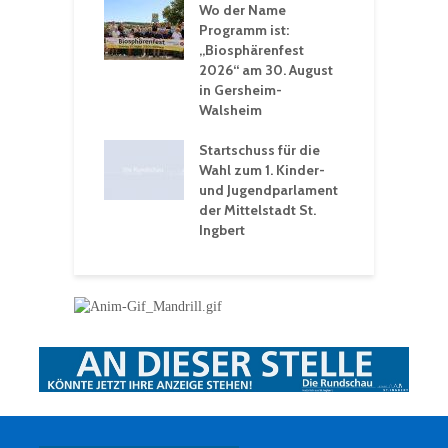
 Sommerhitze:
Wo der Name
w
St. Ingbert sorgt
Programm ist:
b
n Winter vor
„Biosphärenfest
2026“ am 30. August
O
rakademie der
in Gersheim-
„
hären-VHS St.
Walsheim
t: Ein Rückblick
eative
Startschuss für die
erwochen
Wahl zum 1. Kinder-
und Jugendparlament
der Mittelstadt St.
Ingbert