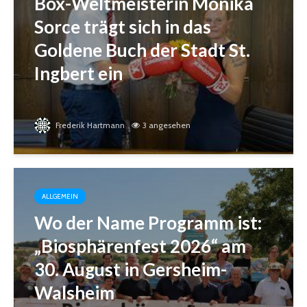
Box-Weltmeisterin Monika
Sorce trägt sich in das
Goldene Buch der Stadt St.
Ingbert ein
Frederik Hartmann
3 angesehen
ALLGEMEIN
Wo der Name Programm ist:
„Biosphärenfest 2026“ am
30. August in Gersheim-
Walsheim