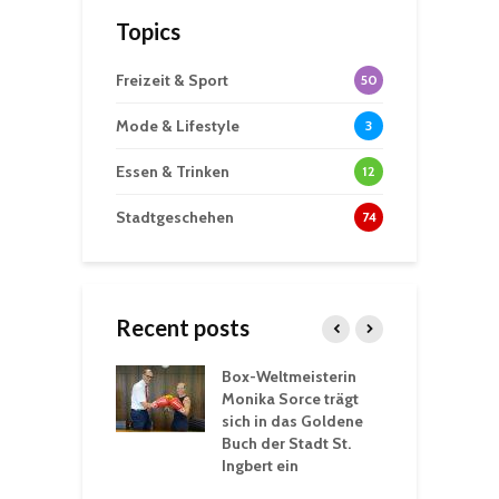
Topics
Freizeit & Sport
50
Mode & Lifestyle
3
Essen & Trinken
12
Stadtgeschehen
74
Recent posts
Box-Weltmeisterin
F
gewöhnliche
Monika Sorce trägt
b
rerlebnisse in
sich in das Goldene
z
adthalle St.
Buch der Stadt St.
J
t
Ingbert ein
S