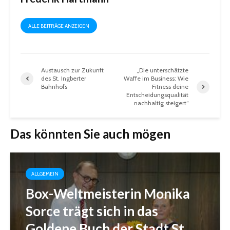
ALLE BEITRÄGE ANZEIGEN
Austausch zur Zukunft
„Die unterschätzte
des St. Ingberter
Waffe im Business: Wie
Bahnhofs
Fitness deine
Entscheidungsqualität
nachhaltig steigert“
Das könnten Sie auch mögen
ALLGEMEIN
Box-Weltmeisterin Monika
Sorce trägt sich in das
Goldene Buch der Stadt St.