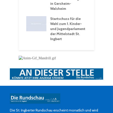
rakademie der
in Gersheim-
„
hären-VHS St.
Walsheim
t: Ein Rückblick
eative
Startschuss für die
erwochen
Wahl zum 1. Kinder-
und Jugendparlament
der Mittelstadt St.
Ingbert
Die St. Ingberter Rundschau erscheint monatlich und wird