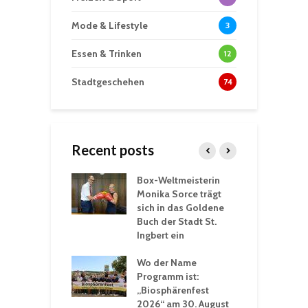
Mode & Lifestyle
3
Essen & Trinken
12
Stadtgeschehen
74
Recent posts
Box-Weltmeisterin
F
gewöhnliche
Monika Sorce trägt
b
rerlebnisse in
sich in das Goldene
z
adthalle St.
Buch der Stadt St.
J
t
Ingbert ein
S
 Sommerhitze:
Wo der Name
w
St. Ingbert sorgt
Programm ist:
b
n Winter vor
„Biosphärenfest
2026“ am 30. August
O