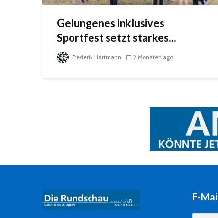
Gelungenes inklusives
Sportfest setzt starkes...
Frederik Hartmann
2 Monaten ago
E-Mai